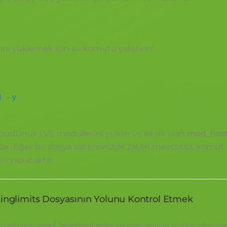
ni yüklemek için şu komutu çalıştırın:
d -y
oudLinux LVE modüllerini yükler ve eksik olan
mod_hosti
ğlar. Eğer bu dosya sisteminizde zaten mevcutsa, komut
i yapacaktır.
inglimits Dosyasının Yolunu Kontrol Etmek
yüklüyse,
mod_hostinglimits.so
dosyasının doğru dizind