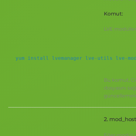
Komut:
LVE modülleri
yum install lvemanager lve-utils lve-mo
Bu komut, Cl
dosyasını sa
güncellemeler
2. mod_host
Eğer modül 