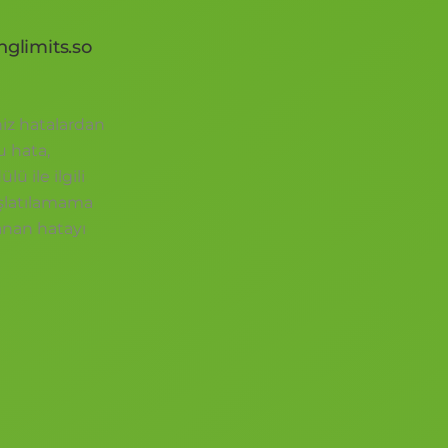
glimits.so
iz hatalardan
u hata,
ü ile ilgili
aşlatılamama
anan hatayı