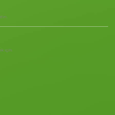
tın.
k için