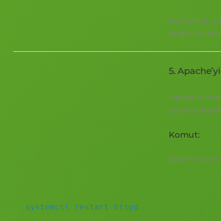
Bu komut, ya
doğru bir şek
5. Apache’y
Yapılandırma
yolunu düzelt
Komut:
Apache’yi ye
systemctl restart httpd