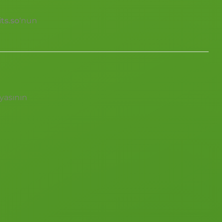
ts.so
‘nun
yasının