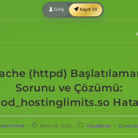
Giriş
Kayıt Ol
ache (httpd) Başlatılam
Sorunu ve Çözümü:
od_hostinglimits.so Hata
sibermimar
Ekim 12, 2024
Cloudlinux
/
Directa