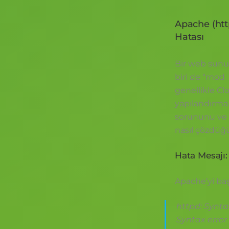
Apache (ht
Hatası
Bir web sunuc
biri de “mod_
genellikle Cl
yapılandırma
sorununu ve
nasıl çözdüğ
Hata Mesajı:
Apache’yi baş
httpd: Syntax
Syntax error 