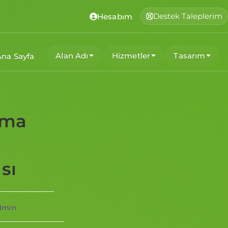
Destek Taleplerim
Hesabım
Alan Adı
Hizmetler
Tasarım
Ana Sayfa
ama
sı
dmin