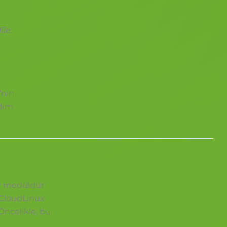
le:
’nin
adım
ir modüldür
, CloudLinux
Öncelikle, bu