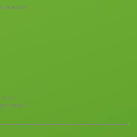
b64/apache/
duğunu
andırmasını