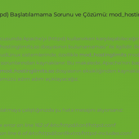
tpd) Başlatılamama Sorunu ve Çözümü: mod_hostin
usunda Apache’yi (httpd) kullanırken karşılaşabileceğin
hostinglimits.so dosyasının bulunamaması” ile ilgilidir. B
oudLinux sistemlerinde, özellikle
mod_hostinglimits
modül
 sorunlarından kaynaklanır. Bu makalede, Apache’nin b
mod_hostinglimits.so
dosyasının eksikliğinden kaynakl
ümüzü adım adım açıklayacağız.
latmaya çalıştığınızda şu hata mesajını alıyorsanız:
 error on line 162 of /etc/httpd/conf/httpd.conf:
on line 6 of /etc/httpd/conf/extra/httpd-includes.conf: