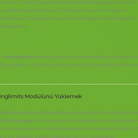
on line 1 of /etc/httpd/conf/extra/modhostinglimits.conf:
/usr/lib64/apache/mod_hostinglimits.so into server:
pache/mod_hostinglimits.so: cannot open shared object fi
or directory
hostinglimits.so
dosyasının bulunamadığını ve Apache
ğını gösterir. Şimdi bu sorunu nasıl çözeceğimizi adım 
tinglimits Modülünü Yüklemek
imits.so
dosyası,
CloudLinux
sistemlerinde kullanılan b
LVE Manager
ile birlikte gelir. Bu dosyanın eksik olması
tam olarak kurulu olmamasından kaynaklanıyor olabilir. 
u bir şekilde yüklendiğinden emin olmalısınız.