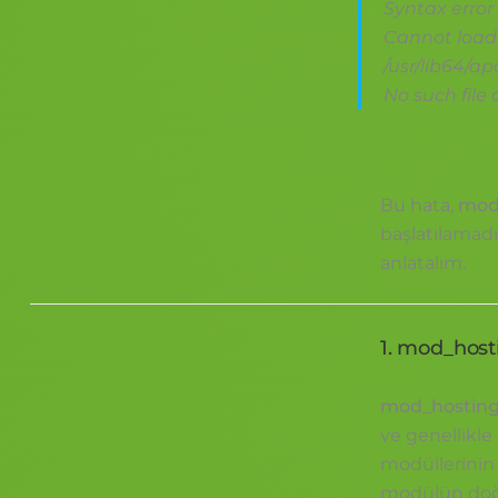
Syntax error 
Cannot load 
/usr/lib64/a
No such file 
Bu hata,
mod_
başlatılamadı
anlatalım.
1. mod_hos
mod_hostingl
ve genellikle
modüllerinin 
modülün doğr