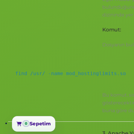
bulunduğunda
dizininde yer 
Komut:
Dosyanın bul
find /usr/ -name mod_hostinglimits.so
Bu komut, s
gösterecekti
buna göre dü
Sepetim
0
Sepetim
3. Apache 