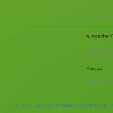
Dosya yolunu
4. Apache Y
Apache’nin y
DirectAdmin
Komut:
Apache yapıl
cd
/usr/local/directadmin/custombuild ./