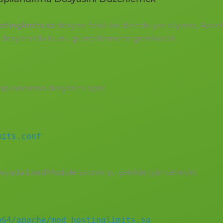
tinglimits.so
dosyası farklı bir dizinde yer alıyorsa, Apac
 dosyanızda bunu güncellemeniz gerekecek.
pılandırma dosyasını açın:
mits.conf
osyada
LoadModule
satırını şu şekilde güncelleyin:
b64/apache/mod_hostinglimits.so