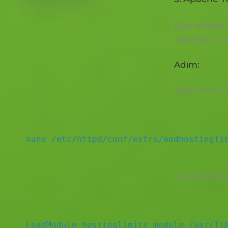
Eğer
mod_hos
yapılandırma
Adım:
Apache’nin ya
nano /etc/httpd/conf/extra/modhostingli
Yukarıdaki d
LoadModule hostinglimits_module /usr/li