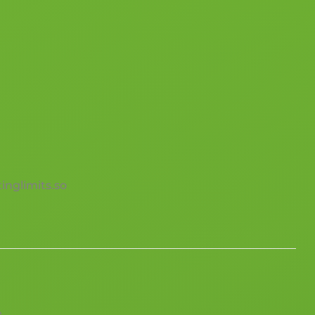
nglimits.so
e