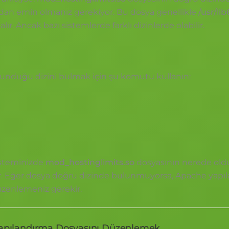
n emin olmanız gerekiyor. Bu dosya genellikle
/usr/li
alır. Ancak bazı sistemlerde farklı dizinlerde olabilir.
unduğu dizini bulmak için şu komutu kullanın:
isteminizde
mod_hostinglimits.so
dosyasının nerede ol
r. Eğer dosya doğru dizinde bulunmuyorsa, Apache yapıl
zenlemeniz gerekir.
Yapılandırma Dosyasını Düzenlemek