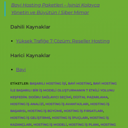
Bayi Hosting Paketleri – İşinizi Kolayca
Yönetin ve Büyütün | Siber Mimar
Dahili Kaynaklar
Yüksek Trafiğe 7 Çözüm: Reseller Hosting
Harici Kaynaklar
Bayi
ETIKETLER
:
BAŞARILI HOSTING IŞI
,
BAYI HOSTING
,
BAYI HOSTING
ILE BAŞARILI BIR IŞ MODELI OLUŞTURMANIN 7 ETKILI YOLUNU
KEŞFEDIN. DOĞRU SAĞLAYICI SEÇIMI
,
DIJITAL PAZARLAMA
,
HOSTING IŞ ANALIZI
,
HOSTING IŞ AVANTAJLARI
,
HOSTING IŞ
BAŞARISI
,
HOSTING IŞ BÜYÜME
,
HOSTING IŞ FIRSATLARI
,
HOSTING IŞ GELIŞTIRME
,
HOSTING IŞ IPUÇLARI
,
HOSTING IŞ
KAZANÇLARI
,
HOSTING IŞ MODELI
,
HOSTING IŞ PLANI
,
HOSTING