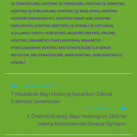
IŞ STRATEJILERI
,
HOSTING IŞ TRENDLERI
,
HOSTING IŞ YÖNETIMI
,
HOSTING IŞ ZORLUKLARI
,
HOSTING IŞI BAŞLATMA
,
HOSTING
MÜŞTERI MEMNUNIYETI
,
HOSTING PAKETLERI
,
HOSTING
SAĞLAYICISI
,
HOSTING SEKTÖRÜ
,
IŞ MODELI OLUŞTURMA
,
KULLANICI DOSTU WEB SITESI
,
MÜŞTERI DESTEĞI
,
ONLINE
HOSTING
,
REKABETÇI FIYATLANDIRMA
,
REKABETÇI
FIYATLANDIRMA VE ETKILI SEO STRATEJILERI ILE IŞINIZI
BÜYÜTÜN
,
SEO STRATEJILERI
,
WEB HOSTING
,
WEB HOSTING IŞ
MODELI
Previous Post
7 Maddede Bayi Hosting Seçerken Dikkat
Edilmesi Gerekenler
Sonraki Yazı
5 Önemli Strateji: Bayi Hosting ve SEO ile
Arama Motorlarında Zirveye Oynayın