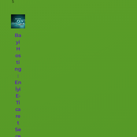
5
Ba
yi
H
os
ti
ng
:
En
İyi
E-
Ti
ca
re
t
Se
çe