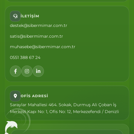
İLETIŞIM
destek@sibermimar.com.tr
satis@sibermimar.com.tr
muhasebe@sibermimar.com.tr
0551 388 67 24
OFIS ADRESI
Saraylar Mahallesi 464. Sokak, Durmuş Ali Çoban İş
Merkezi Kapı No: 1, Ofis No: 12, Merkezefendi / Denizli