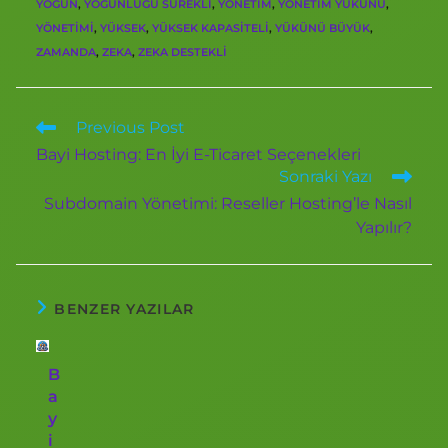
YOĞUN
,
YOĞUNLUĞU SÜREKLI
,
YÖNETIM
,
YÖNETIM YÜKÜNÜ
,
YÖNETIMI
,
YÜKSEK
,
YÜKSEK KAPASITELI
,
YÜKÜNÜ BÜYÜK
,
ZAMANDA
,
ZEKA
,
ZEKA DESTEKLI
Previous Post
Bayi Hosting: En İyi E-Ticaret Seçenekleri
Sonraki Yazı
Subdomain Yönetimi: Reseller Hosting’le Nasıl
Yapılır?
BENZER YAZILAR
B
a
y
i