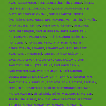
AVANTAJLARINDAN
,
ÖLÇEKLENEBILIRLIKTIR YILINDA
,
ÖLÇEKLI
IŞLETMELER
,
ÖLÇÜDE AZALTMIŞ
,
OLUŞTURUR
,
ÖNCELIKLE
,
ÖNCELIKLE DÜŞÜK
,
ÖNEMLI
,
ÖNEMLI FAKTÖRLERDEN
,
ÖNERILIR
,
OPERASYONEL
,
OPERASYONEL VERIMLILIK
,
ÖRNEĞIN
,
ORTA ÖLÇEKLI
,
ORTAM
,
ORTAMDA
,
OTOMATIK
,
ÖZELLIKLE
,
ÖZELLIKLE KÜÇÜK
,
ÖZGÜRLÜĞÜ TANIRKEN
,
PAKETLERINI
KULLANARAK
,
PAZARLAMA
,
POLITIKALARINI BELIRLEME
,
POPÜLERLIK
,
POPÜLERLIK KAZANAN
,
PORTFÖYLERINI
GENIŞLETIRKEN
,
REKABET
,
REKABET AVANTAJI
,
REKABET
AVANTAJINI
,
REKABETÇI
,
SADECE
,
SAĞLAR
,
SAĞLAYICI
,
SAĞLAYICI ALTYAPI
,
SAĞLAYICI YÜKSEK
,
SAĞLAYICILARI
,
SAĞLAYICILARI MÜŞTERILERINE
,
SAĞLAYICILARININ
,
SAĞLAYICININ
,
SAĞLAYICININ MEVCUT
,
SAĞLAYICININ
ÖLÇEKLENEBILIRLIK
,
SAĞLAYICININ TEKNIK
,
SAĞLAYICISININ
,
SAĞLAYICISININ SUNDUĞU
,
SAĞLIYOR
,
SAHIP
,
SAYEDE
,
SEÇENEK
,
SEÇENEK SUNMAKTADIR
,
ŞEKILDE
,
SEKTÖRÜNDE
,
SERMAYE
HARCAMALARINI
,
ŞINIZI
,
ŞINIZI BÜYÜTMEK
,
SIRA
,
ŞIRKETLER
,
SISTEMLERI
,
SONUÇ
,
SONUÇ OLARAK
,
STRATEJIK
,
STRATEJIK
ADIMLAR
,
SUNAR
,
SUNAR BAYI
,
SUNARAK
,
SUNARKEN
,