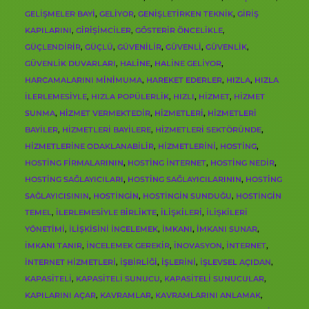
GELIŞMELER BAYI
,
GELIYOR
,
GENIŞLETIRKEN TEKNIK
,
GIRIŞ
KAPILARINI
,
GIRIŞIMCILER
,
GÖSTERIR ÖNCELIKLE
,
GÜÇLENDIRIR
,
GÜÇLÜ
,
GÜVENILIR
,
GÜVENLI
,
GÜVENLIK
,
GÜVENLIK DUVARLARI
,
HALINE
,
HALINE GELIYOR
,
HARCAMALARINI MINIMUMA
,
HAREKET EDERLER
,
HIZLA
,
HIZLA
ILERLEMESIYLE
,
HIZLA POPÜLERLIK
,
HIZLI
,
HIZMET
,
HIZMET
SUNMA
,
HIZMET VERMEKTEDIR
,
HIZMETLERI
,
HIZMETLERI
BAYILER
,
HIZMETLERI BAYILERE
,
HIZMETLERI SEKTÖRÜNDE
,
HIZMETLERINE ODAKLANABILIR
,
HIZMETLERINI
,
HOSTING
,
HOSTING FIRMALARININ
,
HOSTING INTERNET
,
HOSTING NEDIR
,
HOSTING SAĞLAYICILARI
,
HOSTING SAĞLAYICILARININ
,
HOSTING
SAĞLAYICISININ
,
HOSTINGIN
,
HOSTINGIN SUNDUĞU
,
HOSTINGIN
TEMEL
,
ILERLEMESIYLE BIRLIKTE
,
ILIŞKILERI
,
ILIŞKILERI
YÖNETIMI
,
ILIŞKISINI INCELEMEK
,
IMKANI
,
IMKANI SUNAR
,
IMKANI TANIR
,
INCELEMEK GEREKIR
,
İNOVASYON
,
INTERNET
,
INTERNET HIZMETLERI
,
IŞBIRLIĞI
,
IŞLERINI
,
IŞLEVSEL AÇIDAN
,
KAPASITELI
,
KAPASITELI SUNUCU
,
KAPASITELI SUNUCULAR
,
KAPILARINI AÇAR
,
KAVRAMLAR
,
KAVRAMLARINI ANLAMAK
,