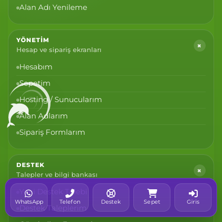
Alan Adı Yenileme
YÖNETIM
+
Hesap ve sipariş ekranları
Hesabım
Sepetim
Hosting / Sunucularım
Alan Adlarım
Sipariş Formlarım
DESTEK
+
Talepler ve bilgi bankası
Yeni Destek Talebi
WhatsApp
Telefon
Destek
Sepet
Giris
Destek Taleplerim