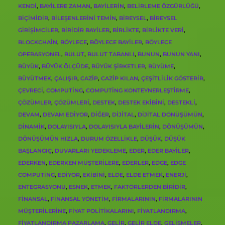
KENDI
,
BAYILERE ZAMAN
,
BAYILERIN
,
BELIRLEME ÖZGÜRLÜĞÜ
,
BIÇIMIDIR
,
BILEŞENLERINI TEMIN
,
BIREYSEL
,
BIREYSEL
GIRIŞIMCILER
,
BIRIDIR BAYILER
,
BIRLIKTE
,
BIRLIKTE VERI
,
BLOCKCHAIN
,
BÖYLECE
,
BÖYLECE BAYILER
,
BÖYLECE
OPERASYONEL
,
BULUT
,
BULUT TABANLI
,
BUNUN
,
BUNUN YANI
,
BÜYÜK
,
BÜYÜK ÖLÇÜDE
,
BÜYÜK ŞIRKETLER
,
BÜYÜME
,
BÜYÜTMEK
,
ÇALIŞIR
,
CAZIP
,
CAZIP KILAN
,
ÇEŞITLILIK GÖSTERIR
,
ÇEVRECI
,
COMPUTING
,
COMPUTING KONTEYNERLEŞTIRME
,
ÇÖZÜMLER
,
ÇÖZÜMLERI
,
DESTEK
,
DESTEK EKIBINI
,
DESTEKLI
,
DEVAM
,
DEVAM EDIYOR
,
DIĞER
,
DIJITAL
,
DIJITAL DÖNÜŞÜMÜN
,
DINAMIK
,
DOLAYISIYLA
,
DOLAYISIYLA BAYILERIN
,
DÖNÜŞÜMÜN
,
DÖNÜŞÜMÜN HIZLA
,
DURUM ÖZELLIKLE
,
DÜŞÜK
,
DÜŞÜK
BAŞLANGIÇ
,
DUVARLARI YEDEKLEME
,
EDER
,
EDER BAYILER
,
EDERKEN
,
EDERKEN MÜŞTERILERE
,
EDERLER
,
EDGE
,
EDGE
COMPUTING
,
EDIYOR
,
EKIBINI
,
ELDE
,
ELDE ETMEK
,
ENERJI
,
ENTEGRASYONU
,
ESNEK
,
ETMEK
,
FAKTÖRLERDEN BIRIDIR
,
FINANSAL
,
FINANSAL YÖNETIM
,
FIRMALARININ
,
FIRMALARININ
MÜŞTERILERINE
,
FIYAT POLITIKALARINI
,
FIYATLANDIRMA
,
FIYATLANDIRMA PAZARLAMA
,
GELIR
,
GELIR ELDE
,
GELIŞMELER
,