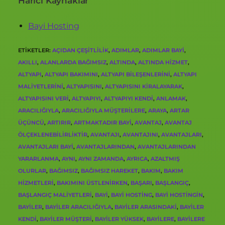
Harici Kaynaklar
Bayi Hosting
ETIKETLER
:
AÇIDAN ÇEŞITLILIK
,
ADIMLAR
,
ADIMLAR BAYI
,
AKILLI
,
ALANLARDA BAĞIMSIZ
,
ALTINDA
,
ALTINDA HIZMET
,
ALTYAPI
,
ALTYAPI BAKIMINI
,
ALTYAPI BILEŞENLERINI
,
ALTYAPI
MALIYETLERINI
,
ALTYAPISINI
,
ALTYAPISINI KIRALAYARAK
,
ALTYAPISINI VERI
,
ALTYAPIYI
,
ALTYAPIYI KENDI
,
ANLAMAK
,
ARACILIĞIYLA
,
ARACILIĞIYLA MÜŞTERILERE
,
ARAYA
,
ARTAR
ÜÇÜNCÜ
,
ARTIRIR
,
ARTMAKTADIR BAYI
,
AVANTAJ
,
AVANTAJ
ÖLÇEKLENEBILIRLIKTIR
,
AVANTAJI
,
AVANTAJINI
,
AVANTAJLARI
,
AVANTAJLARI BAYI
,
AVANTAJLARINDAN
,
AVANTAJLARINDAN
YARARLANMA
,
AYNI
,
AYNI ZAMANDA
,
AYRICA
,
AZALTMIŞ
OLURLAR
,
BAĞIMSIZ
,
BAĞIMSIZ HAREKET
,
BAKIM
,
BAKIM
HIZMETLERI
,
BAKIMINI ÜSTLENIRKEN
,
BAŞARI
,
BAŞLANGIÇ
,
BAŞLANGIÇ MALIYETLERI
,
BAYI
,
BAYI HOSTING
,
BAYI HOSTINGIN
,
BAYILER
,
BAYILER ARACILIĞIYLA
,
BAYILER ARASINDAKI
,
BAYILER
KENDI
,
BAYILER MÜŞTERI
,
BAYILER YÜKSEK
,
BAYILERE
,
BAYILERE