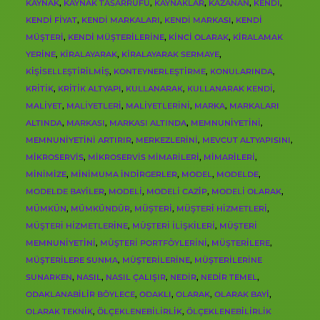
KAYNAK
,
KAYNAK TASARRUFU
,
KAYNAKLAR
,
KAZANAN
,
KENDI
,
KENDI FIYAT
,
KENDI MARKALARI
,
KENDI MARKASI
,
KENDI
MÜŞTERI
,
KENDI MÜŞTERILERINE
,
KINCI OLARAK
,
KIRALAMAK
YERINE
,
KIRALAYARAK
,
KIRALAYARAK SERMAYE
,
KIŞISELLEŞTIRILMIŞ
,
KONTEYNERLEŞTIRME
,
KONULARINDA
,
KRITIK
,
KRITIK ALTYAPI
,
KULLANARAK
,
KULLANARAK KENDI
,
MALIYET
,
MALIYETLERI
,
MALIYETLERINI
,
MARKA
,
MARKALARI
ALTINDA
,
MARKASI
,
MARKASI ALTINDA
,
MEMNUNIYETINI
,
MEMNUNIYETINI ARTIRIR
,
MERKEZLERINI
,
MEVCUT ALTYAPISINI
,
MIKROSERVIS
,
MIKROSERVIS MIMARILERI
,
MIMARILERI
,
MINIMIZE
,
MINIMUMA INDIRGERLER
,
MODEL
,
MODELDE
,
MODELDE BAYILER
,
MODELI
,
MODELI CAZIP
,
MODELI OLARAK
,
MÜMKÜN
,
MÜMKÜNDÜR
,
MÜŞTERI
,
MÜŞTERI HIZMETLERI
,
MÜŞTERI HIZMETLERINE
,
MÜŞTERI İLIŞKILERI
,
MÜŞTERI
MEMNUNIYETINI
,
MÜŞTERI PORTFÖYLERINI
,
MÜŞTERILERE
,
MÜŞTERILERE SUNMA
,
MÜŞTERILERINE
,
MÜŞTERILERINE
SUNARKEN
,
NASIL
,
NASIL ÇALIŞIR
,
NEDIR
,
NEDIR TEMEL
,
ODAKLANABILIR BÖYLECE
,
ODAKLI
,
OLARAK
,
OLARAK BAYI
,
OLARAK TEKNIK
,
ÖLÇEKLENEBILIRLIK
,
ÖLÇEKLENEBILIRLIK