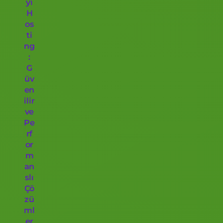
yi
H
os
ti
ng
:
G
üv
en
ilir
ve
Pe
rf
or
m
an
slı
Çö
zü
ml
er