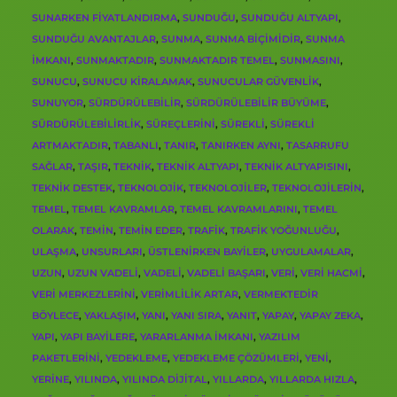
SUNARKEN FIYATLANDIRMA
,
SUNDUĞU
,
SUNDUĞU ALTYAPI
,
SUNDUĞU AVANTAJLAR
,
SUNMA
,
SUNMA BIÇIMIDIR
,
SUNMA
IMKANI
,
SUNMAKTADIR
,
SUNMAKTADIR TEMEL
,
SUNMASINI
,
SUNUCU
,
SUNUCU KIRALAMAK
,
SUNUCULAR GÜVENLIK
,
SUNUYOR
,
SÜRDÜRÜLEBILIR
,
SÜRDÜRÜLEBILIR BÜYÜME
,
SÜRDÜRÜLEBILIRLIK
,
SÜREÇLERINI
,
SÜREKLI
,
SÜREKLI
ARTMAKTADIR
,
TABANLI
,
TANIR
,
TANIRKEN AYNI
,
TASARRUFU
SAĞLAR
,
TAŞIR
,
TEKNIK
,
TEKNIK ALTYAPI
,
TEKNIK ALTYAPISINI
,
TEKNIK DESTEK
,
TEKNOLOJIK
,
TEKNOLOJILER
,
TEKNOLOJILERIN
,
TEMEL
,
TEMEL KAVRAMLAR
,
TEMEL KAVRAMLARINI
,
TEMEL
OLARAK
,
TEMIN
,
TEMIN EDER
,
TRAFIK
,
TRAFIK YOĞUNLUĞU
,
ULAŞMA
,
UNSURLARI
,
ÜSTLENIRKEN BAYILER
,
UYGULAMALAR
,
UZUN
,
UZUN VADELI
,
VADELI
,
VADELI BAŞARI
,
VERI
,
VERI HACMI
,
VERI MERKEZLERINI
,
VERIMLILIK ARTAR
,
VERMEKTEDIR
BÖYLECE
,
YAKLAŞIM
,
YANI
,
YANI SIRA
,
YANIT
,
YAPAY
,
YAPAY ZEKA
,
YAPI
,
YAPI BAYILERE
,
YARARLANMA IMKANI
,
YAZILIM
PAKETLERINI
,
YEDEKLEME
,
YEDEKLEME ÇÖZÜMLERI
,
YENI
,
YERINE
,
YILINDA
,
YILINDA DIJITAL
,
YILLARDA
,
YILLARDA HIZLA
,