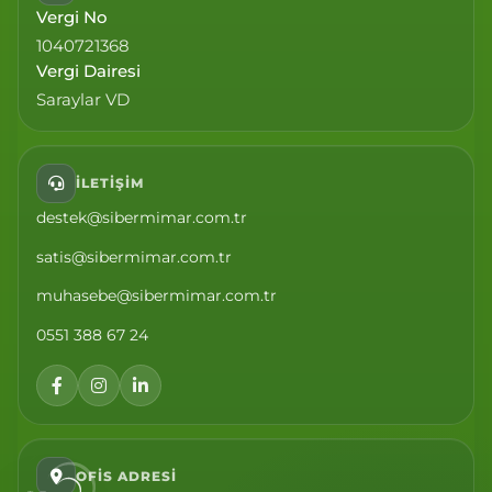
Vergi No
1040721368
Vergi Dairesi
Saraylar VD
İLETIŞIM
destek@sibermimar.com.tr
satis@sibermimar.com.tr
muhasebe@sibermimar.com.tr
0551 388 67 24
OFIS ADRESI