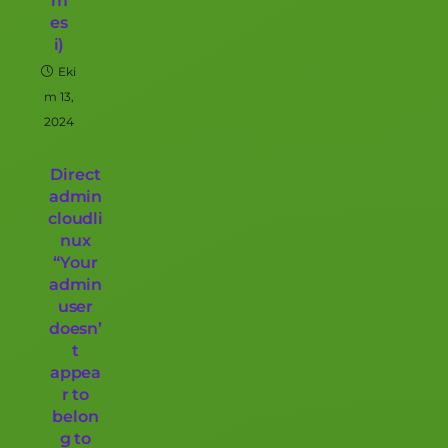
m
es
i)
Eki
m 13,
2024
Direct
admin
cloudli
nux
“Your
admin
user
doesn’
t
appea
r to
belon
g to