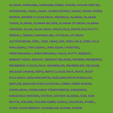
OLARAK
,
MERHABA
,
MERHABA SIBER
,
MIMAR
,
MIMAR DESTEK
,
MÜKEMMEL
,
NASIL
,
NASIL KURACAĞINIZI
,
NDAKI
,
NDAKI DIĞER
,
NDIRIN
,
NDIRIN CLOUDLINUX
,
NEDENLE
,
OLANAK
,
OLANAK
TANIR
,
OLARAK
,
OLARAK BILINIR
,
OLARAK OTURUM
,
OLARAK
YENIDEN
,
OLUN
,
OLUN ADIM
,
ÖNCELIKLE
,
ÖNCELIKLE PUTTY
,
ÖNEMLI
,
ÖNEMLI KAYNAKLARI
,
OTURUM
,
OTURUM
AÇTIĞINIZDAN
,
ÖZEL
,
ÖZEL ARAÇLARI
,
ÖZELLIKLE
,
ÖZELLIKLE
PAYLAŞIMLI
,
PAYLAŞIMLI
,
PAYLAŞIMLI HOSTING
,
PERFORMANSLI
,
PERFORMANSLI HALE
,
PUTTY
,
REBOOT
,
REBOOT ADIM
,
REDHAT
,
REDHAT RELEASE
,
REHBER
,
REHBERDE
,
REHBERDE CLOUDLINUX
,
REHBERLER
,
REHBERLERI
,
RELEASE
,
RELEASE UNAME
,
REPO
,
REPO CLOUDLINUX
,
ROOT
,
ROOT
KULLANICI
,
SAĞLAYACAKTIR
,
SAĞLAYACAKTIR KURULUM
,
ŞEKILDE
,
ŞEKILDE KURULDUĞUNU
,
SIBER
,
SIBER MIMAR
,
SINIRLARINI
,
SINIRLARINI YÖNETMENIZE
,
SIRASINDA
,
SIRASINDA YENIDEN
,
SISTEMI
,
SISTEMI OLARAK
,
SIZE
,
SIZE
BÜYÜK
,
SIZLERE
,
SIZLERE SIBER
,
SONUÇ
,
SOURCES
,
STABIL
,
SUDO
,
SUDO REBOOT
,
SUNANLAR
,
SUNAR
,
SUNAR