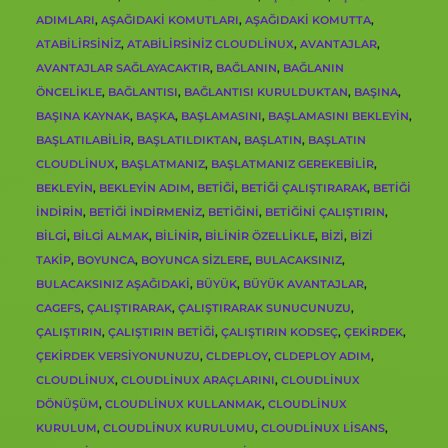
ADIMLARI
,
AŞAĞIDAKI KOMUTLARI
,
AŞAĞIDAKI KOMUTTA
,
ATABILIRSINIZ
,
ATABILIRSINIZ CLOUDLINUX
,
AVANTAJLAR
,
AVANTAJLAR SAĞLAYACAKTIR
,
BAĞLANIN
,
BAĞLANIN
ÖNCELIKLE
,
BAĞLANTISI
,
BAĞLANTISI KURULDUKTAN
,
BAŞINA
,
BAŞINA KAYNAK
,
BAŞKA
,
BAŞLAMASINI
,
BAŞLAMASINI BEKLEYIN
,
BAŞLATILABILIR
,
BAŞLATILDIKTAN
,
BAŞLATIN
,
BAŞLATIN
CLOUDLINUX
,
BAŞLATMANIZ
,
BAŞLATMANIZ GEREKEBILIR
,
BEKLEYIN
,
BEKLEYIN ADIM
,
BETIĞI
,
BETIĞI ÇALIŞTIRARAK
,
BETIĞI
INDIRIN
,
BETIĞI INDIRMENIZ
,
BETIĞINI
,
BETIĞINI ÇALIŞTIRIN
,
BILGI
,
BILGI ALMAK
,
BILINIR
,
BILINIR ÖZELLIKLE
,
BIZI
,
BIZI
TAKIP
,
BOYUNCA
,
BOYUNCA SIZLERE
,
BULACAKSINIZ
,
BULACAKSINIZ AŞAĞIDAKI
,
BÜYÜK
,
BÜYÜK AVANTAJLAR
,
CAGEFS
,
ÇALIŞTIRARAK
,
ÇALIŞTIRARAK SUNUCUNUZU
,
ÇALIŞTIRIN
,
ÇALIŞTIRIN BETIĞI
,
ÇALIŞTIRIN KODSEÇ
,
ÇEKIRDEK
,
ÇEKIRDEK VERSIYONUNUZU
,
CLDEPLOY
,
CLDEPLOY ADIM
,
CLOUDLINUX
,
CLOUDLINUX ARAÇLARINI
,
CLOUDLINUX
DÖNÜŞÜM
,
CLOUDLINUX KULLANMAK
,
CLOUDLINUX
KURULUM
,
CLOUDLINUX KURULUMU
,
CLOUDLINUX LISANS
,