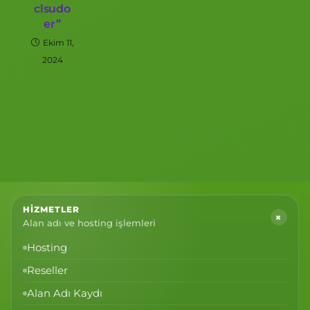
clsudo
er”
Ekim 11,
2024
HIZMETLER
+
Alan adı ve hosting işlemleri
Hosting
Reseller
Alan Adı Kaydı