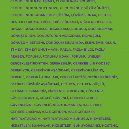
CLOUDLINUX PAYLAŞIMLI
,
CLOUDLINUX SOURCES
,
CLOUDLINUX SUNUCUNUZU
,
CLOUDLINUX SÜRÜMÜNÜZÜ
,
CLOUDLINUX TABANLIDIR
,
ÇÖZÜM
,
ÇÖZÜM SUNAR
,
DESTEK
,
DESTEK FORUMU
,
DIĞER
,
DIĞER ÖNEMLI
,
DIĞER REHBERLER
,
DOĞRU
,
DOĞRULAMA
,
DOĞRULAMA SUNUCU
,
DOĞRULAMAK
,
DÖNÜŞTÜRÜN
,
DÖNÜŞTÜRÜN AŞAĞIDAKI
,
DÖNÜŞÜM
,
DÖNÜŞÜM BETIĞINI
,
DÖNÜŞÜM SIRASINDA
,
EMIN
,
EMIN OLUN
,
ETMEYI
,
ETMEYI UNUTMAYIN
,
FAZLA
,
FAZLA BILGI
,
FAZLA
REHBER
,
FORUMU
,
FORUMU NDAKI
,
FORUMU ÜYELERI
,
GERÇEKLEŞTIRDIKTEN
,
GEREKEBILIR
,
GEREKEBILIR KODSEÇ
,
GEREKIYOR
,
GEREKIYOR AŞAĞIDAKI
,
GEREKIYOR LISANS
,
GEREKLI
,
GEREKLI ADIMLARI
,
GEREKLI BETIĞI
,
GETIREBILIRSINIZ
,
GETIREBILIRSINIZ AŞAĞIDAKI
,
GETIREN
,
GETIREN GÜÇLÜ
,
GETIRMEK
,
GIRMENIZ
,
GIRMENIZ GEREKIYOR
,
GÖSTERIR
,
GÖSTERIR ARTIK
,
GÜÇLÜ
,
GÜVENLI
,
GÜVENLI STABIL
,
GÜVENLIĞINI
,
GÜVENLIĞINI ARTIRMANIZA
,
HALE
,
HALE
GETIREBILIRSINIZ
,
HALE GETIREN
,
HALE GETIRMEK
,
HATIRLATACAĞIM
,
HATIRLATACAĞIM SUNUCU
,
HIZMETLERI
,
HIZMETLERI SUNANLAR
,
HIZMETLERI SUNUYORSANIZ
,
HOSTING
,