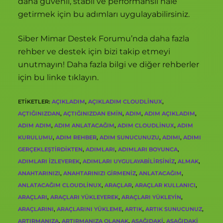
daha güvenli, stabil ve performanslı hale
getirmek için bu adımları uygulayabilirsiniz.
Siber Mimar Destek Forumu’nda daha fazla
rehber ve destek için bizi takip etmeyi
unutmayın! Daha fazla bilgi ve diğer rehberler
için bu linke tıklayın.
ETIKETLER
:
AÇIKLADIM
,
AÇIKLADIM CLOUDLINUX
,
AÇTIĞINIZDAN
,
AÇTIĞINIZDAN EMIN
,
ADIM
,
ADIM AÇIKLADIM
,
ADIM ADIM
,
ADIM ANLATACAĞIM
,
ADIM CLOUDLINUX
,
ADIM
KURULUMU
,
ADIM REHBER
,
ADIM SUNUCUNUZU
,
ADIMI
,
ADIMI
GERÇEKLEŞTIRDIKTEN
,
ADIMLARI
,
ADIMLARI BOYUNCA
,
ADIMLARI IZLEYEREK
,
ADIMLARI UYGULAYABILIRSINIZ
,
ALMAK
,
ANAHTARINIZI
,
ANAHTARINIZI GIRMENIZ
,
ANLATACAĞIM
,
ANLATACAĞIM CLOUDLINUX
,
ARAÇLAR
,
ARAÇLAR KULLANICI
,
ARAÇLARI
,
ARAÇLARI YÜKLEYEREK
,
ARAÇLARI YÜKLEYIN
,
ARAÇLARINI
,
ARAÇLARINI YÜKLEME
,
ARTIK
,
ARTIK SUNUCUNUZ
,
ARTIRMANIZA
,
ARTIRMANIZA OLANAK
,
AŞAĞIDAKI
,
AŞAĞIDAKI