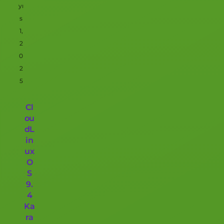
yı
s
1,
2
0
2
5
Cl
ou
dL
in
ux
O
S
9.
4
Ka
ra