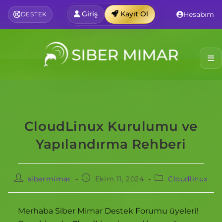
Giriş
Kayıt Ol
Hesabım
DESTEK
CloudLinux Kurulumu ve
Yapılandırma Rehberi
sibermimar
Ekim 11, 2024
Cloudlinux
Merhaba Siber Mimar Destek Forumu üyeleri!