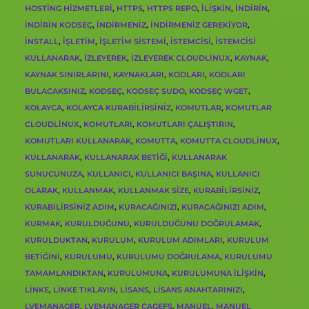
HOSTING HIZMETLERI
,
HTTPS
,
HTTPS REPO
,
ILIŞKIN
,
INDIRIN
,
INDIRIN KODSEÇ
,
INDIRMENIZ
,
INDIRMENIZ GEREKIYOR
,
INSTALL
,
IŞLETIM
,
IŞLETIM SISTEMI
,
ISTEMCISI
,
ISTEMCISI
KULLANARAK
,
IZLEYEREK
,
IZLEYEREK CLOUDLINUX
,
KAYNAK
,
KAYNAK SINIRLARINI
,
KAYNAKLARI
,
KODLARI
,
KODLARI
BULACAKSINIZ
,
KODSEÇ
,
KODSEÇ SUDO
,
KODSEÇ WGET
,
KOLAYCA
,
KOLAYCA KURABILIRSINIZ
,
KOMUTLAR
,
KOMUTLAR
CLOUDLINUX
,
KOMUTLARI
,
KOMUTLARI ÇALIŞTIRIN
,
KOMUTLARI KULLANARAK
,
KOMUTTA
,
KOMUTTA CLOUDLINUX
,
KULLANARAK
,
KULLANARAK BETIĞI
,
KULLANARAK
SUNUCUNUZA
,
KULLANICI
,
KULLANICI BAŞINA
,
KULLANICI
OLARAK
,
KULLANMAK
,
KULLANMAK SIZE
,
KURABILIRSINIZ
,
KURABILIRSINIZ ADIM
,
KURACAĞINIZI
,
KURACAĞINIZI ADIM
,
KURMAK
,
KURULDUĞUNU
,
KURULDUĞUNU DOĞRULAMAK
,
KURULDUKTAN
,
KURULUM
,
KURULUM ADIMLARI
,
KURULUM
BETIĞINI
,
KURULUMU
,
KURULUMU DOĞRULAMA
,
KURULUMU
TAMAMLANDIKTAN
,
KURULUMUNA
,
KURULUMUNA ILIŞKIN
,
LINKE
,
LINKE TIKLAYIN
,
LISANS
,
LISANS ANAHTARINIZI
,
LVEMANAGER
,
LVEMANAGER CAGEFS
,
MANUEL
,
MANUEL