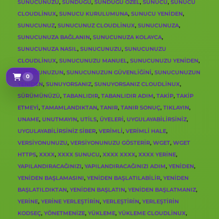
SUNUCUNUZU
,
SUNDUĞU
,
SUNDUĞU ÖZEL
,
SUNUCU
,
SUNUCU
CLOUDLINUX
,
SUNUCU KURULUMUNA
,
SUNUCU YENIDEN
,
SUNUCUNUZ
,
SUNUCUNUZ CLOUDLINUX
,
SUNUCUNUZA
,
SUNUCUNUZA BAĞLANIN
,
SUNUCUNUZA KOLAYCA
,
SUNUCUNUZA NASIL
,
SUNUCUNUZU
,
SUNUCUNUZU
CLOUDLINUX
,
SUNUCUNUZU MANUEL
,
SUNUCUNUZU YENIDEN
,
SUNUCUNUZUN
,
SUNUCUNUZUN GÜVENLIĞINI
,
SUNUCUNUZUN
0
Sepetim
YENIDEN
,
SUNUYORSANIZ
,
SUNUYORSANIZ CLOUDLINUX
,
SÜRÜMÜNÜZÜ
,
TABANLIDIR
,
TABANLIDIR ADIM
,
TAKIP
,
TAKIP
ETMEYI
,
TAMAMLANDIKTAN
,
TANIR
,
TANIR SONUÇ
,
TIKLAYIN
,
UNAME
,
UNUTMAYIN
,
UTILS
,
ÜYELERI
,
UYGULAYABILIRSINIZ
,
UYGULAYABILIRSINIZ SIBER
,
VERIMLI
,
VERIMLI HALE
,
VERSIYONUNUZU
,
VERSIYONUNUZU GÖSTERIR
,
WGET
,
WGET
HTTPS
,
XXXX
,
XXXX SUNUCU
,
XXXX XXXX
,
XXXX YERINE
,
YAPILANDIRACAĞINIZI
,
YAPILANDIRACAĞINIZI ADIM
,
YENIDEN
,
YENIDEN BAŞLAMASINI
,
YENIDEN BAŞLATILABILIR
,
YENIDEN
BAŞLATILDIKTAN
,
YENIDEN BAŞLATIN
,
YENIDEN BAŞLATMANIZ
,
YERINE
,
YERINE YERLEŞTIRIN
,
YERLEŞTIRIN
,
YERLEŞTIRIN
KODSEÇ
,
YÖNETMENIZE
,
YÜKLEME
,
YÜKLEME CLOUDLINUX
,