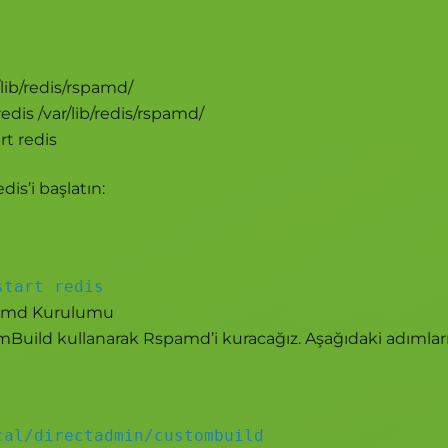
/lib/redis/rspamd/
edis /var/lib/redis/rspamd/
rt redis
dis’i başlatın:
start redis
pamd Kurulumu
Build kullanarak Rspamd’i kuracağız. Aşağıdaki adımları
cal/directadmin/custombuild