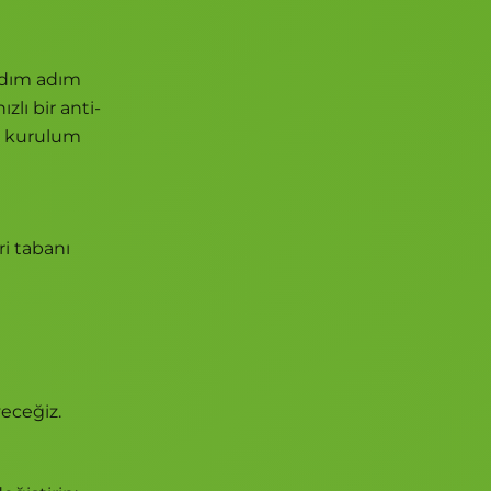
adım adım
lı bir anti-
u kurulum
ri tabanı
eceğiz.