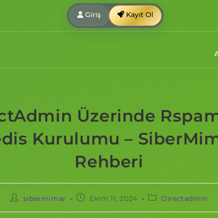
Giriş
Kayıt Ol
ctAdmin Üzerinde Rspa
dis Kurulumu – SiberMi
Rehberi
sibermimar
Ekim 11, 2024
Directadmin