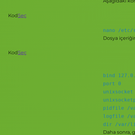
Aşağıdaki komu
Kod
Seç
nano /etc/
Dosya içeriği
Kod
Seç
bind 127.0
port 0
unixsocket
unixsocket
pidfile /v
logfile /v
dir /var/l
Daha sonra, ge