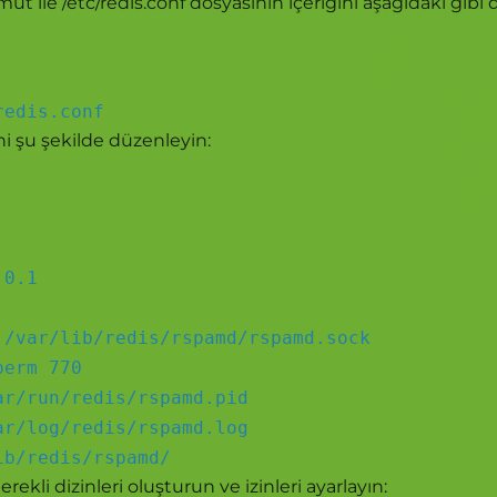
t ile /etc/redis.conf dosyasının içeriğini aşağıdaki gibi d
redis.conf
ni şu şekilde düzenleyin:
.0.1
 /var/lib/redis/rspamd/rspamd.sock
perm 770
ar/run/redis/rspamd.pid
ar/log/redis/rspamd.log
ib/redis/rspamd/
rekli dizinleri oluşturun ve izinleri ayarlayın: