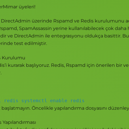
rMimar üyeleri!
, DirectAdmin üzerinde Rspamd ve Redis kurulumunu 
Rspamd, SpamAssassin yerine kullanılabilecek çok daha hız
dir ve DirectAdmin ile entegrasyonu oldukça basittir. B
inde test edilmiştir.
is Kurulumu
dis’i kurarak başlıyoruz. Redis, Rspamd için önerilen bir ve
.
l redis systemctl enable redis
 başlatmayın. Öncelikle yapılandırma dosyasını düzenley
s Yapılandırması