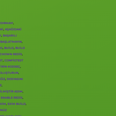
NDIRMAYI
,
KI
,
AŞAĞIDAKI
I
,
BAŞARILI
BAŞLATMAYIN
,
NG
,
BUILD
,
BUILD
CHOWN REDIS
,
ST
,
CONFIGTEST
TIRIN KODSEÇ
,
 OLUŞTURUN
,
ĞIZ
,
DOSYASINI
Z
,
ILMIŞTIR ADIM
,
ENABLE REDIS
,
EXIM
,
EXIM BUILD
,
ENÜZ