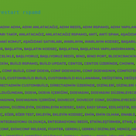
restart rspamd
ADIM ADIM
,
ADIM ANLATACAĞIZ
,
ADIM REDIS
,
ADIM RSPAMD
,
ADIM YAPILA
ARI TAKIP
,
ANLATACAĞIZ
,
ANLATACAĞIZ RSPAMD
,
ANTI
,
ANTI SPAM
,
AŞAĞIDA
DAKI KOMUT
,
AŞAĞIDAKI SATIRLARI
,
AYARLAYIN
,
AYARLAYIN KODSEÇ
,
BAŞARIL
IR
,
BAŞLATIN
,
BAŞLATIN KODSEÇ
,
BAŞLATMA
,
BAŞLATMA YAPILANDIRMANIN
,
CELIKLE
,
BAŞLIYORUZ
,
BAŞLIYORUZ REDIS
,
BIND
,
BIND PORT
,
BLOCKCRACKI
EXIM
,
BUILD RSPAMD
,
BUILD UPDATE
,
CENTOS
,
CENTOS ÜZERINDE
,
CHOWN
,
M
,
CONF BUILD
,
CONF DOSYA
,
CONF DOSYASINI
,
CONF DOSYASININ
,
CONFIGTE
ILD
,
CUSTOMBUILD BUILD
,
CUSTOMBUILD KULLANARAK
,
DEĞIŞTIRIN
,
DEĞIŞ
RECTADMIN CUSTOMBUILD
,
DIRECTADMIN ÜZERINDE
,
DIZINLERI
,
DIZINLERI
OLDUĞUNDAN
,
DOSYA
,
DOSYA IÇERIĞINI
,
DOSYASINI
,
DOSYASINI DÜZENLEYECE
YASININ
,
DOSYASININ IÇERIĞINI
,
DOVECOT
,
DOVECOT CONF
,
DÜZENLEYECEĞI
 ADIM
,
DÜZENLEYIN
,
DÜZENLEYIN KODSEÇ
,
EASY
,
EASY SPAM
,
EDILMIŞTIR
,
ED
EÇ
,
EĞER
,
EĞER TEST
,
EKLEYIN
,
EKLEYIN KODSEÇ
,
EMIN
,
EMIN OLMAK
,
ENABLE
,
ENTEGRASYONU OLDUKÇA
,
ENTEGRASYONU REDIS
,
ETKINLEŞTIRMEK
,
ETME
,
CONF
,
EXIMCONF RELEASE
,
FIGHTER
,
GEREKLI
,
GEREKLI DIZINLERI
,
HENÜZ
,
H