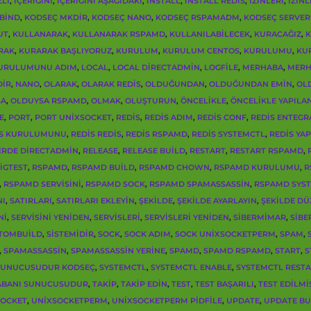
ZLI
,
IÇERIĞINI
,
IÇERIĞINI AŞAĞIDAKI
,
INSTALL
,
INSTALL REDIS
,
IZINLERI
,
IZINL
BIND
,
KODSEÇ MKDIR
,
KODSEÇ NANO
,
KODSEÇ RSPAMADM
,
KODSEÇ SERVER
UT
,
KULLANARAK
,
KULLANARAK RSPAMD
,
KULLANILABILECEK
,
KURACAĞIZ
,
K
RAK
,
KURARAK BAŞLIYORUZ
,
KURULUM
,
KURULUM CENTOS
,
KURULUMU
,
KU
URULUMUNU ADIM
,
LOCAL
,
LOCAL DIRECTADMIN
,
LOGFILE
,
MERHABA
,
MERH
IR
,
NANO
,
OLARAK
,
OLARAK REDIS
,
OLDUĞUNDAN
,
OLDUĞUNDAN EMIN
,
OL
SA
,
OLDUYSA RSPAMD
,
OLMAK
,
OLUŞTURUN
,
ÖNCELIKLE
,
ÖNCELIKLE YAPILA
E
,
PORT
,
PORT UNIXSOCKET
,
REDIS
,
REDIS ADIM
,
REDIS CONF
,
REDIS ENTEG
IS KURULUMUNU
,
REDIS REDIS
,
REDIS RSPAMD
,
REDIS SYSTEMCTL
,
REDIS YA
ERDE DIRECTADMIN
,
RELEASE
,
RELEASE BUILD
,
RESTART
,
RESTART RSPAMD
,
IGTEST
,
RSPAMD
,
RSPAMD BUILD
,
RSPAMD CHOWN
,
RSPAMD KURULUMU
,
R
,
RSPAMD SERVISINI
,
RSPAMD SOCK
,
RSPAMD SPAMASSASSIN
,
RSPAMD SYS
NI
,
SATIRLARI
,
SATIRLARI EKLEYIN
,
ŞEKILDE
,
ŞEKILDE AYARLAYIN
,
ŞEKILDE DÜ
NI
,
SERVISINI YENIDEN
,
SERVISLERI
,
SERVISLERI YENIDEN
,
SIBERMIMAR
,
SIBE
STOMBUILD
,
SISTEMIDIR
,
SOCK
,
SOCK ADIM
,
SOCK UNIXSOCKETPERM
,
SPAM
,
,
SPAMASSASSIN
,
SPAMASSASSIN YERINE
,
SPAMD
,
SPAMD RSPAMD
,
START
,
S
SUNUCUSUDUR KODSEÇ
,
SYSTEMCTL
,
SYSTEMCTL ENABLE
,
SYSTEMCTL REST
ABANI SUNUCUSUDUR
,
TAKIP
,
TAKIP EDIN
,
TEST
,
TEST BAŞARILI
,
TEST EDILMI
SOCKET
,
UNIXSOCKETPERM
,
UNIXSOCKETPERM PIDFILE
,
UPDATE
,
UPDATE BU