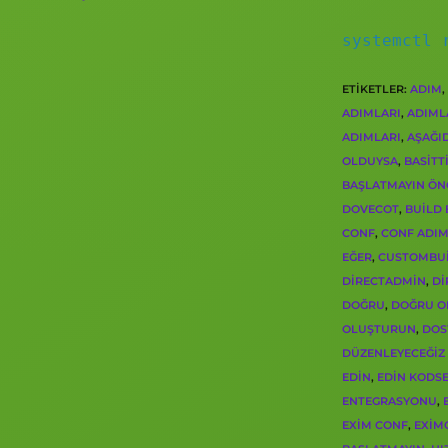
systemctl 
ETIKETLER
:
ADIM
,
ADIMLARI
,
ADIML
ADIMLARI
,
AŞAĞI
OLDUYSA
,
BASITT
BAŞLATMAYIN ÖN
DOVECOT
,
BUILD 
CONF
,
CONF ADI
EĞER
,
CUSTOMBU
DIRECTADMIN
,
DI
DOĞRU
,
DOĞRU 
OLUŞTURUN
,
DOS
DÜZENLEYECEĞIZ
EDIN
,
EDIN KODS
ENTEGRASYONU
,
EXIM CONF
,
EXIM