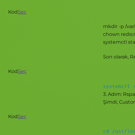
Kod
Seç
mkdir -p /var
chown redis:r
systemctl sta
Son olarak, Re
Kod
Seç
systemctl 
3. Adım: Rs
Şimdi, Custom
Kod
Seç
cd /usr/lo