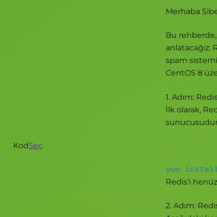
Merhaba Sibe
Bu rehberde
anlatacağız. 
spam sistemi
CentOS 8 üzer
1. Adım: Red
İlk olarak, Re
sunucusudur
Kod
Seç
yum instal
Redis’i henüz
2. Adım: Redi