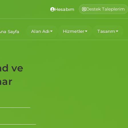
Destek Taleplerim
Hesabım
Alan Adı
Hizmetler
Tasarım
Ana Sayfa
md ve
mar