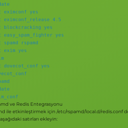
date
t eximconf yes
t eximconf_release 4.5
t blockcracking yes
t easy_spam_fighter yes
t spamd rspamd
t exim yes
im
t dovecot_conf yes
vecot_conf
pamd
date
im_conf
amd ve Redis Entegrasyonu
d ile etkinleştirmek için /etc/rspamd/local.d/redis.conf d
şağıdaki satırları ekleyin: