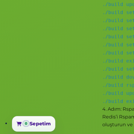
./build up
./build se
./build se
./build se
./build se
./build se
./build se
./build ex
./build se
./build do
./build rs
./build up
./build ex
4. Adım: Rsp
Redis’i Rspam
Sepetim
0
oluşturun ve a
Sepetim