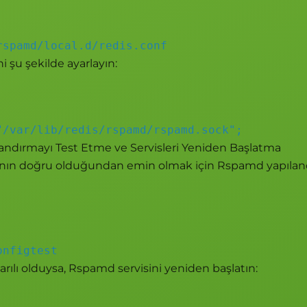
rspamd/local.d/redis.conf
i şu şekilde ayarlayın:
"/var/lib/redis/rspamd/rspamd.sock";
landırmayı Test Etme ve Servisleri Yeniden Başlatma
nın doğru olduğundan emin olmak için Rspamd yapılan
onfigtest
arılı olduysa, Rspamd servisini yeniden başlatın: