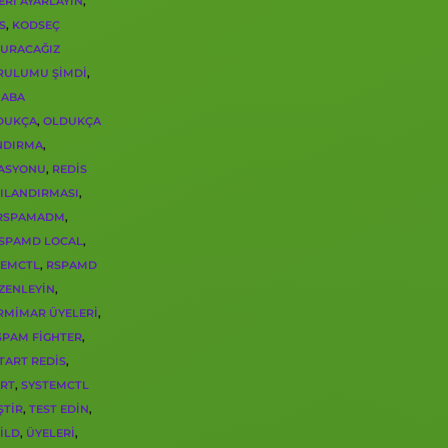
ERI AYARLAYIN
,
S
,
KODSEÇ
URACAĞIZ
RULUMU ŞIMDI
,
ABA
DUKÇA
,
OLDUKÇA
NDIRMA
,
RASYONU
,
REDIS
PILANDIRMASI
,
RSPAMADM
,
SPAMD LOCAL
,
TEMCTL
,
RSPAMD
ZENLEYIN
,
RMIMAR ÜYELERI
,
SPAM FIGHTER
,
TART REDIS
,
ART
,
SYSTEMCTL
ŞTIR
,
TEST EDIN
,
ILD
,
ÜYELERI
,