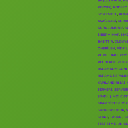
BAŞLATMAYIN
,
HI
KODSEÇ
,
KODSEÇ 
SYSTEMCTL
,
KOM
AŞAĞIDAKI
,
KURA
KURULUMUNU
,
K
SIBERMIMAR
,
MKD
BASITTIR
,
OLDUY
ÖNERILEN
,
PIDFIL
KURULUMU
,
RED
REHBERDE
,
REHB
RSPAMADM CONF
RSPAMD RSPAMD
YAPILANDIRMASI
SERVERS
,
SERVISI
ŞIMDI
,
ŞIMDI CU
SPAM SISTEMIDIR
SUNUCUSUDUR
,
START
,
TABANI
,
T
TEST ETME
,
UNIX