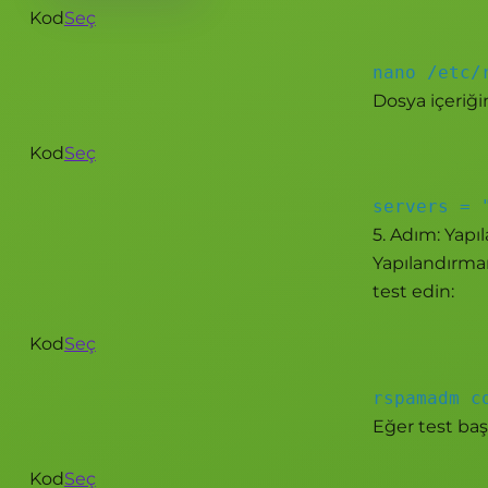
Kod
Seç
nano /etc/
Dosya içeriğin
Kod
Seç
servers = 
5. Adım: Yapı
Yapılandırma
test edin:
Kod
Seç
rspamadm c
Eğer test baş
Kod
Seç