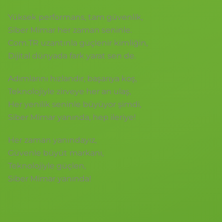
Yüksek performans, tam güvenlik,
Siber Mimar her zaman seninle.
Com.TR uzantınla güçlenir kimliğin,
Dijital dünyada fark yarat sen de.
Adımlarını hızlandır, başarıya koş,
Teknolojiyle zirveye her an ulaş,
Her yenilik seninle büyüyor şimdi,
Siber Mimar yanında, hep ileriye!
Her zaman yanındayız,
Güvenle büyüt markanı,
Teknolojiyle güçlen,
Siber Mimar yanında!