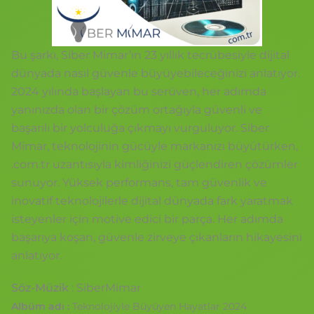
Bu şarkı, Siber Mimar’ın 23 yıllık tecrübesiyle dijital
dünyada nasıl güvenle büyüyebileceğinizi anlatıyor.
2024 yılında başlayan bu serüven, her adımda
yanınızda olan bir çözüm ortağıyla güvenli ve
başarılı bir yolculuğa çıkmayı vurguluyor. Siber
Mimar, teknolojinin gücüyle markanızı büyütürken,
.com.tr uzantısıyla kimliğinizi güçlendiren çözümler
sunuyor. Yüksek performans, tam güvenlik ve
inovatif teknolojilerle dijital dünyada fark yaratmak
isteyenler için motive edici bir parça. Her adımda
başarıya koşan, güvenle zirveye çıkanların hikayesini
anlatıyor.
Söz-Müzik
: SiberMimar
Albüm adı :
Teknolojiyle Büyüyen Hayatlar 2024