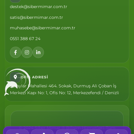
destek@sibermimar.com.tr
satis@sibermimar.com.tr
muhasebe@sibermimar.com.tr
0551 388 67 24
OFIS ADRESI
Saraylar Mahallesi 464. Sokak, Durmuş Ali Çoban İş
Merkezi Kapı No: 1, Ofis No: 12, Merkezefendi / Denizli
© 2024 Siber Mimar ® Bilişim Hizmetleri. Tüm
Hakları Saklıdır