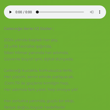
Geleceğe ilerle V2 Sözler ;
2024 yılında başladı her şey,
23 yıllık tecrübe ışığında,
Siber Mimar yanında her adımda,
Güvenle büyüt işini, dijital dünyada.
Geleceği kucakla, korkusuzca ilerle,
Her çözüm, senin elinde parlayacak,
.Com.TR ile güçlenir kimliğin hep,
Her adımda fark yarat, hep zirveye çık!
Her zorlukta yanında, güçlü bir ekip,
İleriye doğru, büyük hedeflerle!