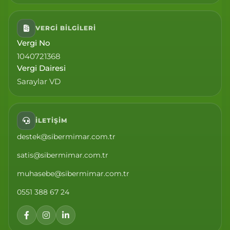
VERGI BILGILERI
Vergi No
1040721368
Vergi Dairesi
Saraylar VD
İLETIŞIM
destek@sibermimar.com.tr
satis@sibermimar.com.tr
muhasebe@sibermimar.com.tr
0551 388 67 24