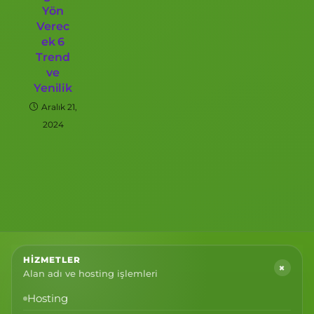
Yön
Verec
ek 6
Trend
ve
Yenilik
Aralık 21,
2024
HIZMETLER
+
Alan adı ve hosting işlemleri
Hosting