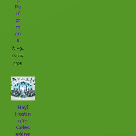
n
Pe
rf
or
m
an
s
Ağu
stos 4,
2025
Bayi
Hostin
g’in
Gelec
eğine