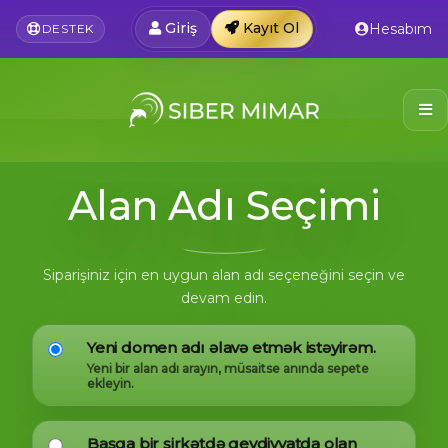
Giriş
Kayıt Ol
Hesabım
DESTEK
Alan Adı Seçimi
Siparişiniz için en uygun alan adı seçeneğini seçin ve
devam edin.
Yeni domen adı əlavə etmək istəyirəm.
Yeni bir alan adı arayın, müsaitse anında sepete
ekleyin.
Başqa bir şirkətdə qeydiyyatda olan