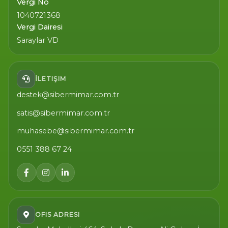
Vergi No
1040721368
Vergi Dairesi
Saraylar VD
İLETIŞIM
destek@sibermimar.com.tr
satis@sibermimar.com.tr
muhasebe@sibermimar.com.tr
0551 388 67 24
OFIS ADRESI