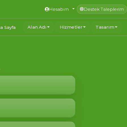
Hesabım
Destek Taleplerim
Alan Adı
Hizmetler
Tasarım
a Sayfa
.