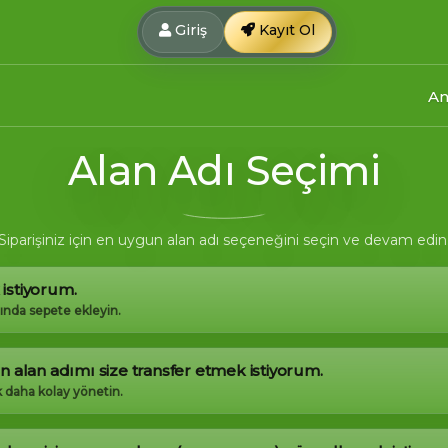
Giriş
Kayıt Ol
An
Alan Adı Seçimi
Siparişiniz için en uygun alan adı seçeneğini seçin ve devam edin
 istiyorum.
nında sepete ekleyin.
an alan adımı size transfer etmek istiyorum.
k daha kolay yönetin.