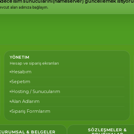
sadece isim sunucularını(nameserver) güncellemek istiyor
evcut alan adınıza bağlayın.
YÖNETIM
Hesap ve sipariş ekranları
Hesabım
Sepetim
Hosting / Sunucularım
Alan Adlarım
Sipariş Formlarım
SÖZLEŞMELER &
KURUMSAL & BELGELER