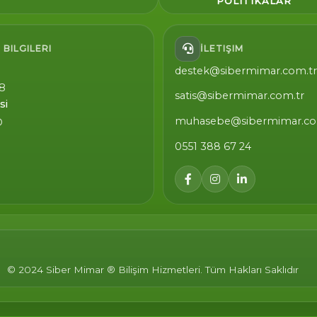
POLITIKALAR
 BILGILERI
İLETIŞIM
destek@sibermimar.com.tr
8
satis@sibermimar.com.tr
si
muhasebe@sibermimar.co
D
0551 388 67 24
© 2024 Siber Mimar ® Bilişim Hizmetleri. Tüm Hakları Saklıdır