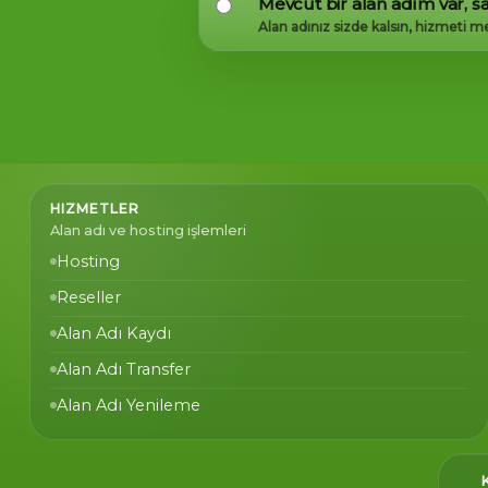
Mevcut bir alan adım var, 
Alan adınız sizde kalsın, hizmeti m
HIZMETLER
Alan adı ve hosting işlemleri
Hosting
Reseller
Sepetim
0
Sepet
Alan Adı Kaydı
Alan Adı Transfer
Alan Adı Yenileme