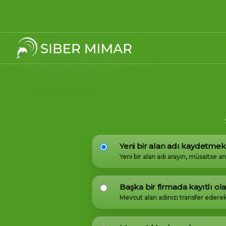
Yeni bir alan adı kaydetmek
Yeni bir alan adı arayın, müsaitse a
Başka bir firmada kayıtlı ol
Mevcut alan adınızı transfer edere