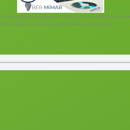
teknolojiyle bağdaştıran, daha soft ve romantik bir par
arın hayatımıza kattığı pozitif etkileri vurguluyor.