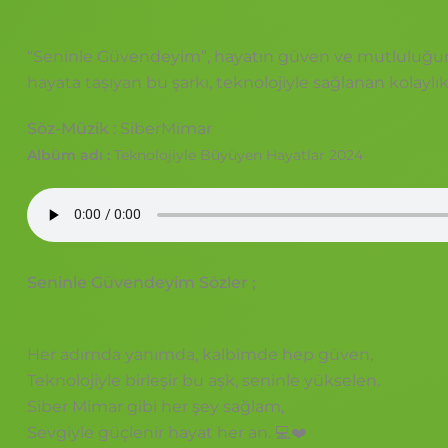
“Seninle Güvendeyim”, hayatın güven ve mutluluğunu 
hayata taşıyan bu şarkı, teknolojiyle sağlanan kolaylıkl
Söz-Müzik
: SiberMimar
Albüm adı :
Teknolojiyle Büyüyen Hayatlar 2024
Seninle Güvendeyim Sözler ;
Her adımda yanımda, kalbimde hep güven,
Teknolojiyle birleşir bu aşk, seninle yükselen.
Siber Mimar gibi her şey sağlam,
Sevgiyle güçlenir hayat her an. 💻❤️