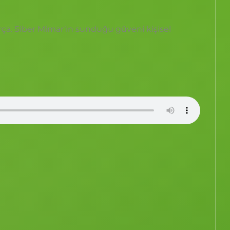
ça. Siber Mimar’ın sunduğu güveni kişisel