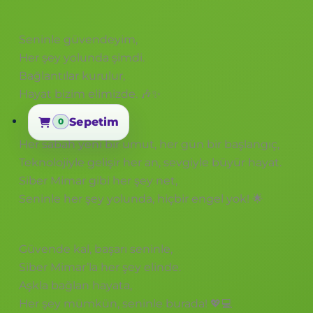
Seninle güvendeyim,
Her şey yolunda şimdi.
Bağlantılar kurulur,
Hayat bizim elimizde. 🎶✨
Sepetim
0
Sepetim
Her sabah yeni bir umut, her gün bir başlangıç,
Teknolojiyle gelişir her an, sevgiyle büyür hayat.
Siber Mimar gibi her şey net,
Seninle her şey yolunda, hiçbir engel yok! 🌟
Güvende kal, başarı seninle,
Siber Mimar’la her şey elinde.
Aşkla bağlan hayata,
Her şey mümkün, seninle burada! 💖💻