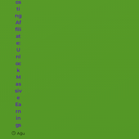
os
ti
ng
Af
fili
at
e:
U
nl
oc
k
M
as
siv
e
Ea
rn
in
gs
Ağu