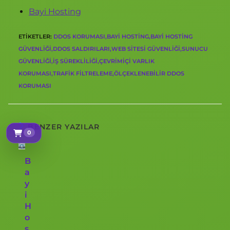
Bayi Hosting
ETIKETLER
:
DDOS KORUMASI,BAYI HOSTING,BAYI HOSTING
GÜVENLIĞI,DDOS SALDIRILARI,WEB SITESI GÜVENLIĞI,SUNUCU
GÜVENLIĞI,İŞ SÜREKLILIĞI,ÇEVRIMIÇI VARLIK
KORUMASI,TRAFIK FILTRELEME,ÖLÇEKLENEBILIR DDOS
KORUMASI
BENZER YAZILAR
0
Sepetim
B
a
y
i
H
o
s