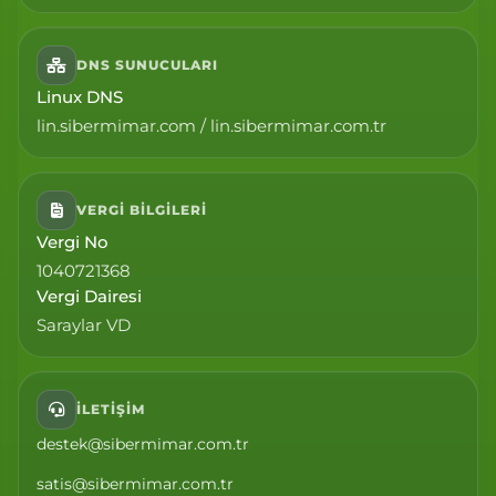
DNS SUNUCULARI
Linux DNS
lin.sibermimar.com / lin.sibermimar.com.tr
VERGI BILGILERI
Vergi No
1040721368
Vergi Dairesi
Saraylar VD
İLETIŞIM
destek@sibermimar.com.tr
satis@sibermimar.com.tr