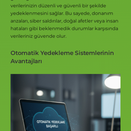
verilerinizin düzenli ve güvenli bir şekilde
yedeklenmesini sağlar. Bu sayede, donanım
arızaları, siber saldırılar, doğal afetler veya insan
hataları gibi beklenmedik durumlar karşısında
verileriniz güvende olur.
Otomatik Yedekleme Sistemlerinin
Avantajları