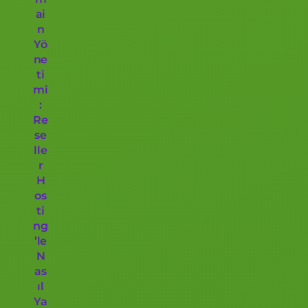
ai
n
Yö
ne
ti
mi
:
Re
se
lle
r
H
os
ti
ng
’le
N
as
ıl
Ya