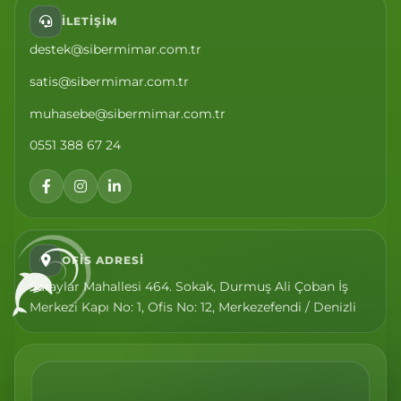
İLETIŞIM
destek@sibermimar.com.tr
satis@sibermimar.com.tr
muhasebe@sibermimar.com.tr
0551 388 67 24
OFIS ADRESI
Saraylar Mahallesi 464. Sokak, Durmuş Ali Çoban İş
Merkezi Kapı No: 1, Ofis No: 12, Merkezefendi / Denizli