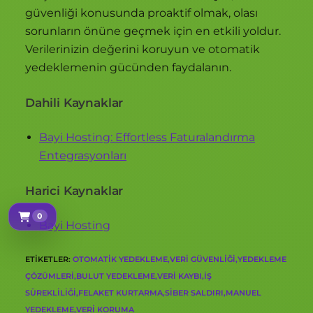
güvenliği konusunda proaktif olmak, olası
sorunların önüne geçmek için en etkili yoldur.
Verilerinizin değerini koruyun ve otomatik
yedeklemenin gücünden faydalanın.
Dahili Kaynaklar
Bayi Hosting: Effortless Faturalandırma
Entegrasyonları
Harici Kaynaklar
0
Sepetim
Bayi Hosting
ETIKETLER
:
OTOMATIK YEDEKLEME,VERI GÜVENLIĞI,YEDEKLEME
ÇÖZÜMLERI,BULUT YEDEKLEME,VERI KAYBI,IŞ
SÜREKLILIĞI,FELAKET KURTARMA,SIBER SALDIRI,MANUEL
YEDEKLEME,VERI KORUMA