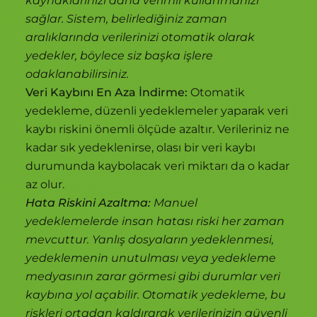
kaynaklarınızı daha verimli kullanmanızı
sağlar. Sistem, belirlediğiniz zaman
aralıklarında verilerinizi otomatik olarak
yedekler, böylece siz başka işlere
odaklanabilirsiniz.
Veri Kaybını En Aza İndirme:
Otomatik
yedekleme, düzenli yedeklemeler yaparak veri
kaybı riskini önemli ölçüde azaltır. Verileriniz ne
kadar sık yedeklenirse, olası bir veri kaybı
durumunda kaybolacak veri miktarı da o kadar
az olur.
Hata Riskini Azaltma:
Manuel
yedeklemelerde insan hatası riski her zaman
mevcuttur. Yanlış dosyaların yedeklenmesi,
yedeklemenin unutulması veya yedekleme
medyasının zarar görmesi gibi durumlar veri
kaybına yol açabilir. Otomatik yedekleme, bu
riskleri ortadan kaldırarak verilerinizin güvenli