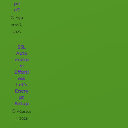
pıl
ır?
Ağu
stos 7,
2025
SSL
Auto
matio
n:
Effortl
ess
Let’s
Encry
pt
Setup
Ağustos
4, 2025