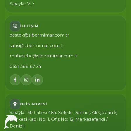
Saraylar VD
İLETIŞIM
destek@sibermimar.com.tr
satis@sibermimar.com.tr
muhasebe@sibermimar.com.tr
0551 388 67 24
OFIS ADRESI
Saraylar Mahallesi 464. Sokak, Durmuş Ali Çoban İş
Merkezi Kapı No: 1, Ofis No: 12, Merkezefendi /
Denizli