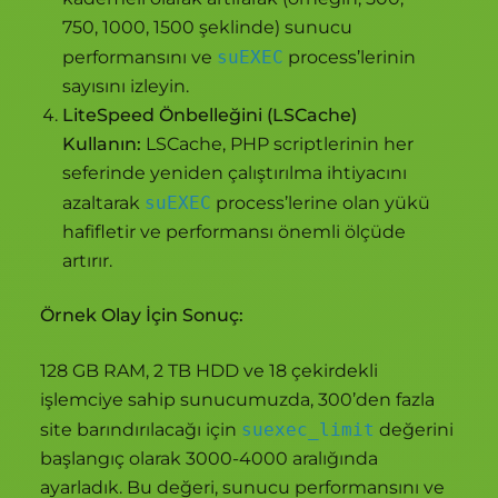
750, 1000, 1500 şeklinde) sunucu
performansını ve
suEXEC
process’lerinin
sayısını izleyin.
LiteSpeed Önbelleğini (LSCache)
Kullanın:
LSCache, PHP scriptlerinin her
seferinde yeniden çalıştırılma ihtiyacını
azaltarak
suEXEC
process’lerine olan yükü
hafifletir ve performansı önemli ölçüde
artırır.
Örnek Olay İçin Sonuç:
128 GB RAM, 2 TB HDD ve 18 çekirdekli
işlemciye sahip sunucumuzda, 300’den fazla
site barındırılacağı için
suexec_limit
değerini
başlangıç olarak 3000-4000 aralığında
ayarladık. Bu değeri, sunucu performansını ve