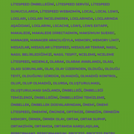
LITESPEED ÖNBELLEĞINI
,
LITESPEED SERVISI
,
LITESPEED
SUNUCULARDA
,
LITESPEED WEBADMIN
,
LOCAL
,
LOCAL LSWS
,
LOGLARI
,
LOGLARI INCELENEREK
,
LOGLARINDA
,
LOGLARINDA
AŞAĞIDAKI
,
LOGLARINI
,
LSCACHE
,
LSWS
,
LSWS EXTAPP
,
MAKALEDE
,
MAKALEDE DIRECTADMIN
,
MAKSIMUM SUEXEC
,
MANAGER
,
MANAGER ARACILIĞIYLA
,
MEMORY
,
MEMORY LIMIT
,
MESAJLAR
,
MESAJLAR LITESPEED
,
MESAJLAR TEKRAR
,
NASIL
,
NASIL BELIRLEDIĞIMIZI
,
NASIL TESPIT
,
NCELEME
,
NCELEME
LITESPEED
,
NEDENLE
,
OLARAK
,
OLARAK AYARLANDI
,
OLASI
,
OLASI SORUNLARI
,
OLAY
,
OLAY ÜZERINDEN
,
OLDUĞU
,
OLDUĞU
TEYIT
,
OLDUĞUNU GÖRDÜK
,
OLMADIĞI
,
OLMADIĞI KONTROL
,
OLUP
,
OLUP OLMADIĞI
,
OLURSA
,
OLUŞTURULMASI
,
OLUŞTURULMASI SAĞLANDI
,
ÖNBELLEĞI
,
ÖNBELLEĞI
TEMIZLENDI
,
ÖNBELLEĞINI
,
ÖNBELLEĞINI TEMIZLEME
,
ÖNBELLEK
,
ÖNBELLEK DOSYALARINDAN
,
ÖNEMI
,
ÖNEMI
LITESPEED
,
ÖNEMINI
,
ÖNÜNDE
,
OPTIMIZE
,
ÖRNEĞIN
,
ÖRNEĞIN
MEMORY
,
ÖRNEK
,
ÖRNEK OLAY
,
ORTAK
,
ORTAK SUPHP
,
ORTAKZIHIN
,
ORTAMDA
,
ORTAMDA KARŞILAŞILAN
,
PERFORMANS
,
PERFORMANSINI
,
PROCESS
,
PROCESS ENTRY
,