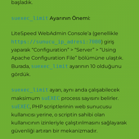
başladık.
suexec_limit
Ayarının Önemi:
LiteSpeed WebAdmin Console’a (genellikle
https://sunucu_ip_adresi:7080
) giriş
yaparak “Configuration” > “Server” > “Using
Apache Configuration File” bölümüne ulaştık.
Burada,
suexec_limit
ayarının 10 olduğunu
gördük.
suexec_limit
ayarı, aynı anda çalışabilecek
maksimum
suEXEC
process sayısını belirler.
suEXEC
, PHP scriptlerinin web sunucusu
kullanıcısı yerine, o scriptin sahibi olan
kullanıcının izinleriyle çalıştırılmasını sağlayarak
güvenliği artıran bir mekanizmadır.