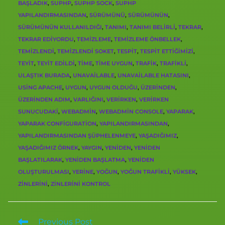
BAŞLADIK
,
SUPHP
,
SUPHP SOCK
,
SUPHP
YAPILANDIRMASINDAN
,
SÜRÜMÜNÜ
,
SÜRÜMÜNÜN
,
SÜRÜMÜNÜN KULLANILDIĞI
,
TANIMI
,
TANIMI BELIRLI
,
TEKRAR
,
TEKRAR EDIYORDU
,
TEMIZLEME
,
TEMIZLEME ÖNBELLEK
,
TEMIZLENDI
,
TEMIZLENDI SOKET
,
TESPIT
,
TESPIT ETTIĞIMIZI
,
TEYIT
,
TEYIT EDILDI
,
TIME
,
TIME UYGUN
,
TRAFIK
,
TRAFIKLI
,
ULAŞTIK BURADA
,
UNAVAILABLE
,
UNAVAILABLE HATASINI
,
USING APACHE
,
UYGUN
,
UYGUN OLDUĞU
,
ÜZERINDEN
,
ÜZERINDEN ADIM
,
VARLIĞINI
,
VERIRKEN
,
VERIRKEN
SUNUCUDAKI
,
WEBADMIN
,
WEBADMIN CONSOLE
,
YAPARAK
,
YAPARAK CONFIGURATION
,
YAPILANDIRMASINDAN
,
YAPILANDIRMASINDAN ŞÜPHELENMEYE
,
YAŞADIĞIMIZ
,
YAŞADIĞIMIZ ÖRNEK
,
YAYGIN
,
YENIDEN
,
YENIDEN
BAŞLATILARAK
,
YENIDEN BAŞLATMA
,
YENIDEN
OLUŞTURULMASI
,
YERINE
,
YOĞUN
,
YOĞUN TRAFIKLI
,
YÜKSEK
,
ZINLERINI
,
ZINLERINI KONTROL
Previous Post