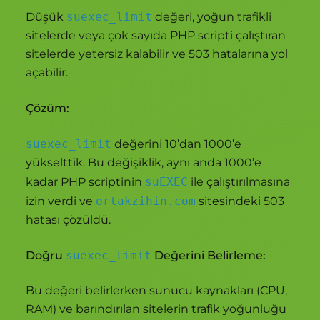
Düşük
suexec_limit
değeri, yoğun trafikli
sitelerde veya çok sayıda PHP scripti çalıştıran
sitelerde yetersiz kalabilir ve 503 hatalarına yol
açabilir.
Çözüm:
suexec_limit
değerini 10’dan 1000’e
yükselttik. Bu değişiklik, aynı anda 1000’e
kadar PHP scriptinin
suEXEC
ile çalıştırılmasına
izin verdi ve
ortakzihin.com
sitesindeki 503
hatası çözüldü.
Doğru
suexec_limit
Değerini Belirleme:
Bu değeri belirlerken sunucu kaynakları (CPU,
RAM) ve barındırılan sitelerin trafik yoğunluğu