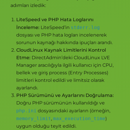
adımları izledik:
LiteSpeed ve PHP Hata Loglarını
İnceleme:
LiteSpeed’in
stderr.log
dosyası ve PHP hata logları incelenerek
sorunun kaynağı hakkında ipuçları arandı.
CloudLinux Kaynak Limitlerini Kontrol
Etme:
DirectAdmin’deki CloudLinux LVE
Manager aracılığıyla ilgili kullanıcı için CPU,
bellek ve giriş process (Entry Processes)
limitleri kontrol edildi ve limitsiz olarak
ayarlandı.
PHP Sürümünü ve Ayarlarını Doğrulama:
Doğru PHP sürümünün kullanıldığı ve
php.ini
dosyasındaki ayarların (örneğin,
memory_limit
,
max_execution_time
)
uygun olduğu teyit edildi.