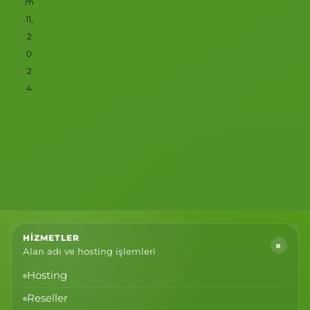
m
11,
2
0
2
4
HIZMETLER
+
Alan adı ve hosting işlemleri
Hosting
Reseller