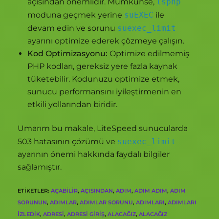
açısından önemlidir. Mümkünse,
lsphp
moduna geçmek yerine
suEXEC
ile
devam edin ve sorunu
suexec_limit
ayarını optimize ederek çözmeye çalışın.
Kod Optimizasyonu:
Optimize edilmemiş
PHP kodları, gereksiz yere fazla kaynak
tüketebilir. Kodunuzu optimize etmek,
sunucu performansını iyileştirmenin en
etkili yollarından biridir.
Umarım bu makale, LiteSpeed sunucularda
503 hatasının çözümü ve
suexec_limit
ayarının önemi hakkında faydalı bilgiler
sağlamıştır.
ETIKETLER
:
AÇABILIR
,
AÇISINDAN
,
ADIM
,
ADIM ADIM
,
ADIM
SORUNUN
,
ADIMLAR
,
ADIMLAR SORUNU
,
ADIMLARI
,
ADIMLARI
IZLEDIK
,
ADRESI
,
ADRESI GIRIŞ
,
ALACAĞIZ
,
ALACAĞIZ