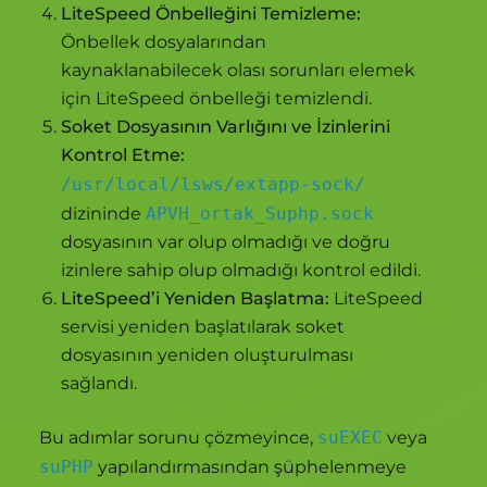
LiteSpeed Önbelleğini Temizleme:
Önbellek dosyalarından
kaynaklanabilecek olası sorunları elemek
için LiteSpeed önbelleği temizlendi.
Soket Dosyasının Varlığını ve İzinlerini
Kontrol Etme:
/usr/local/lsws/extapp-sock/
dizininde
APVH_ortak_Suphp.sock
dosyasının var olup olmadığı ve doğru
izinlere sahip olup olmadığı kontrol edildi.
LiteSpeed’i Yeniden Başlatma:
LiteSpeed
servisi yeniden başlatılarak soket
dosyasının yeniden oluşturulması
sağlandı.
Bu adımlar sorunu çözmeyince,
suEXEC
veya
suPHP
yapılandırmasından şüphelenmeye