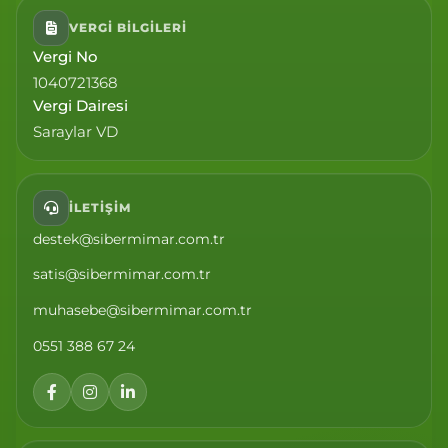
VERGI BILGILERI
Vergi No
1040721368
Vergi Dairesi
Saraylar VD
İLETIŞIM
destek@sibermimar.com.tr
satis@sibermimar.com.tr
muhasebe@sibermimar.com.tr
0551 388 67 24