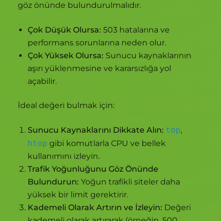
göz önünde bulundurulmalıdır.
Çok Düşük Olursa:
503 hatalarına ve
performans sorunlarına neden olur.
Çok Yüksek Olursa:
Sunucu kaynaklarının
aşırı yüklenmesine ve kararsızlığa yol
açabilir.
İdeal değeri bulmak için:
Sunucu Kaynaklarını Dikkate Alın:
top
,
htop
gibi komutlarla CPU ve bellek
kullanımını izleyin.
Trafik Yoğunluğunu Göz Önünde
Bulundurun:
Yoğun trafikli siteler daha
yüksek bir limit gerektirir.
Kademeli Olarak Artırın ve İzleyin:
Değeri
kademeli olarak artırarak (örneğin, 500,