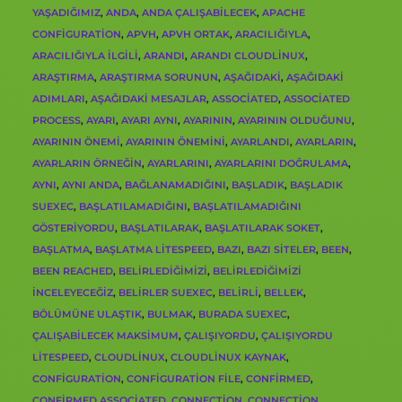
YAŞADIĞIMIZ
,
ANDA
,
ANDA ÇALIŞABILECEK
,
APACHE
CONFIGURATION
,
APVH
,
APVH ORTAK
,
ARACILIĞIYLA
,
ARACILIĞIYLA ILGILI
,
ARANDI
,
ARANDI CLOUDLINUX
,
ARAŞTIRMA
,
ARAŞTIRMA SORUNUN
,
AŞAĞIDAKI
,
AŞAĞIDAKI
ADIMLARI
,
AŞAĞIDAKI MESAJLAR
,
ASSOCIATED
,
ASSOCIATED
PROCESS
,
AYARI
,
AYARI AYNI
,
AYARININ
,
AYARININ OLDUĞUNU
,
AYARININ ÖNEMI
,
AYARININ ÖNEMINI
,
AYARLANDI
,
AYARLARIN
,
AYARLARIN ÖRNEĞIN
,
AYARLARINI
,
AYARLARINI DOĞRULAMA
,
AYNI
,
AYNI ANDA
,
BAĞLANAMADIĞINI
,
BAŞLADIK
,
BAŞLADIK
SUEXEC
,
BAŞLATILAMADIĞINI
,
BAŞLATILAMADIĞINI
GÖSTERIYORDU
,
BAŞLATILARAK
,
BAŞLATILARAK SOKET
,
BAŞLATMA
,
BAŞLATMA LITESPEED
,
BAZI
,
BAZI SITELER
,
BEEN
,
BEEN REACHED
,
BELIRLEDIĞIMIZI
,
BELIRLEDIĞIMIZI
INCELEYECEĞIZ
,
BELIRLER SUEXEC
,
BELIRLI
,
BELLEK
,
BÖLÜMÜNE ULAŞTIK
,
BULMAK
,
BURADA SUEXEC
,
ÇALIŞABILECEK MAKSIMUM
,
ÇALIŞIYORDU
,
ÇALIŞIYORDU
LITESPEED
,
CLOUDLINUX
,
CLOUDLINUX KAYNAK
,
CONFIGURATION
,
CONFIGURATION FILE
,
CONFIRMED
,
CONFIRMED ASSOCIATED
,
CONNECTION
,
CONNECTION