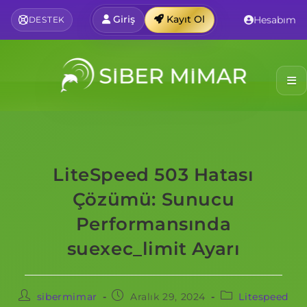
Giriş
Kayıt Ol
Hesabım
DESTEK
LiteSpeed 503 Hatası
Çözümü: Sunucu
Performansında
suexec_limit Ayarı
sibermimar
Aralık 29, 2024
Litespeed