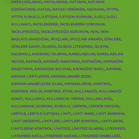
HATA LOGLARINI
,
HATALARINA
,
HATANIN
,
HATANIN
ÇÖZÜMÜNDE
,
HATASI
,
HATASI VERIRKEN
,
HATASINI
,
HTTPS
,
HTTPS SUNUCU
,
İLETIŞIM
,
ILETIŞIM KURMAK
,
ILGILI
,
ILGILI
KULLANICI
,
INCELENEREK
,
INCELENEREK SORUNUN
,
INCELEYECEĞIZ
,
INCELEYECEĞIZ SORUNUN
,
ININ
,
ININ
BAŞLATILAMADIĞINI
,
İPUÇLARI
,
IPUÇLARI ARANDI
,
IZINLERE
,
IZINLERE SAHIP
,
IZLEDIK
,
IZLEDIK LITESPEED
,
IZLEYIN
,
KADEMELI
,
KADEMELI OLARAK
,
KARŞILAŞILAN
,
KARŞILAŞILAN
YAYGIN
,
KAYNAĞI
,
KAYNAĞI HAKKINDA
,
KAYNAĞINI
,
KAYNAĞINI
ARAŞTIRMA
,
KAYNAĞINI BULMAK
,
KAYNAĞINI NASIL
,
KAYNAK
,
KAYNAK LIMITLERINI
,
KAYNAKLANABILECEK
,
KAYNAKLANABILECEK OLASI
,
KAYNAKLARINI
,
KONTROL
,
KONTROL EDILDI
,
KONTROL ETME
,
KULLANDIĞI
,
KULLANDIĞI
SOKET
,
KULLANICI
,
KULLANICISI YERINE
,
KULLANILDIĞI
,
KULLANMAK
,
KURMAK
,
KURULU
,
LERININ
,
LERININ SAYISINI
,
LERIYLE
,
LERIYLE ILETIŞIM
,
LIMIT
,
LIMIT AYARI
,
LIMIT AYARININ
,
LIMIT DEĞERINI
,
LIMITLERI
,
LIMITLERI KONTROL
,
LIMITLERINI
,
LIMITLERINI KONTROL
,
LIMITSIZ
,
LIMITSIZ OLARAK
,
LITESPEED
,
LITESPEED HATA
,
LITESPEED HATASI
,
LITESPEED ÖNBELLEĞI
,