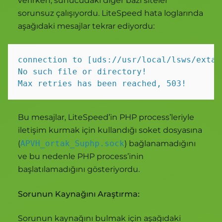
verirken, sunucudaki diğer bazı siteler
sorunsuz çalışıyordu. LiteSpeed hata loglarında
aşağıdaki mesajlar tekrar ediyordu:
connection to [uds://usr/local/lsws/extap
No such file or directory!

Bu mesajlar, LiteSpeed’in PHP process’leriyle
iletişim kurmak için kullandığı soket dosyasına
(
APVH_ortak_Suphp.sock
) bağlanamadığını
ve bu nedenle PHP process’inin
başlatılamadığını gösteriyordu.
Sorunun Kaynağını Araştırma:
Sorunun kaynağını bulmak için aşağıdaki