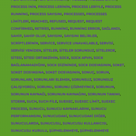
PROCESS ININ
,
PROCESS LERININ
,
PROCESS LERIYLE
,
PROCESS
RUNNING
,
PROCESS SAYISINI
,
PROCESSES
,
PROCESSES
LIMITLERI
,
REACHED
,
REFUSED
,
REQUEST
,
REQUEST
CONFIRMED
,
RETRIES
,
RUNNING
,
RUNNING ERROR
,
SAĞLANDI
,
SAHIP
,
SAHIP OLUP
,
SAYISINI
,
SAYISINI BELIRLER
,
SCRIPTLERININ
,
SERVICE
,
SERVICE UNAVAILABLE
,
SERVISI
,
SERVISI YENIDEN
,
SITELER
,
SITELER SORUNSUZ
,
SITELERDE
,
SITESI
,
SITESI ORTAKZIHIN
,
SOCK
,
SOCK APVH
,
SOCK
BAĞLANAMADIĞINI
,
SOCK DIZININDE
,
SOCK DOSYASININ
,
SOKET
,
SOKET DOSYASINA
,
SOKET DOSYASININ
,
SONUÇ
,
SORUN
,
SORUNLARI
,
SORUNLARI ELEMEK
,
SORUNSUZ
,
SORUNSUZ
ÇALIŞIYORDU
,
SORUNU
,
SORUNU ÇÖZMEYINCE
,
SORUNUN
,
SORUNUN KAYNAĞI
,
SORUNUN KAYNAĞINI
,
SORUNUN TANIMI
,
STDERR
,
SUCH
,
SUCH FILE
,
SUEXEC
,
SUEXEC LIMIT
,
SUEXEC
PROCESS
,
SUNUCU
,
SUNUCU KAYNAKLARINI
,
SUNUCU
PERFORMANSINI
,
SUNUCUDAKI
,
SUNUCUDAKI DIĞER
,
SUNUCULARDA
,
SUNUCUSU
,
SUNUCUSU KULLANICISI
,
SUNUCUSU KURULU
,
ŞÜPHELENMEYE
,
ŞÜPHELENMEYE