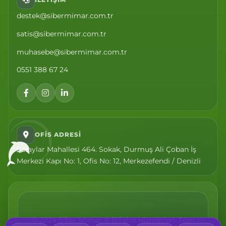
destek@sibermimar.com.tr
satis@sibermimar.com.tr
muhasebe@sibermimar.com.tr
0551 388 67 24
OFIS ADRESI
Saraylar Mahallesi 464. Sokak, Durmuş Ali Çoban İş
Merkezi Kapı No: 1, Ofis No: 12, Merkezefendi / Denizli
© 2024 Siber Mimar ® Bilişim Hizmetleri. Tüm