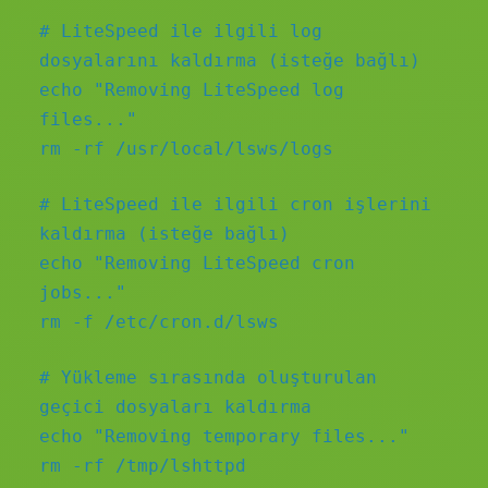
# LiteSpeed ile ilgili log
dosyalarını kaldırma (isteğe bağlı)
echo "Removing LiteSpeed log
files..."
rm -rf /usr/local/lsws/logs
# LiteSpeed ile ilgili cron işlerini
kaldırma (isteğe bağlı)
echo "Removing LiteSpeed cron
jobs..."
rm -f /etc/cron.d/lsws
# Yükleme sırasında oluşturulan
geçici dosyaları kaldırma
echo "Removing temporary files..."
rm -rf /tmp/lshttpd