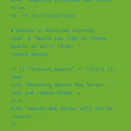
files..."
rm -rf /usr/local/lsws
# Apache'yi kaldırma seçeneği
read -p "Would you like to remove
Apache as well? (Y/N): "
remove_apache
if [[ "$remove_apache" =~ ^[Yy]$ ]];
then
echo "Removing Apache Web Server..."
sudo yum remove httpd -y
else
echo "Apache Web Server will not be
removed."
fi