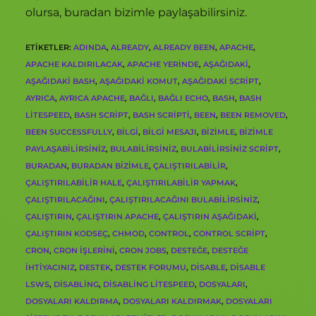
olursa, buradan bizimle paylaşabilirsiniz.
ETIKETLER
:
ADINDA
,
ALREADY
,
ALREADY BEEN
,
APACHE
,
APACHE KALDIRILACAK
,
APACHE YERINDE
,
AŞAĞIDAKI
,
AŞAĞIDAKI BASH
,
AŞAĞIDAKI KOMUT
,
AŞAĞIDAKI SCRIPT
,
AYRICA
,
AYRICA APACHE
,
BAĞLI
,
BAĞLI ECHO
,
BASH
,
BASH
LITESPEED
,
BASH SCRIPT
,
BASH SCRIPTI
,
BEEN
,
BEEN REMOVED
,
BEEN SUCCESSFULLY
,
BILGI
,
BILGI MESAJI
,
BIZIMLE
,
BIZIMLE
PAYLAŞABILIRSINIZ
,
BULABILIRSINIZ
,
BULABILIRSINIZ SCRIPT
,
BURADAN
,
BURADAN BIZIMLE
,
ÇALIŞTIRILABILIR
,
ÇALIŞTIRILABILIR HALE
,
ÇALIŞTIRILABILIR YAPMAK
,
ÇALIŞTIRILACAĞINI
,
ÇALIŞTIRILACAĞINI BULABILIRSINIZ
,
ÇALIŞTIRIN
,
ÇALIŞTIRIN APACHE
,
ÇALIŞTIRIN AŞAĞIDAKI
,
ÇALIŞTIRIN KODSEÇ
,
CHMOD
,
CONTROL
,
CONTROL SCRIPT
,
CRON
,
CRON IŞLERINI
,
CRON JOBS
,
DESTEĞE
,
DESTEĞE
IHTIYACINIZ
,
DESTEK
,
DESTEK FORUMU
,
DISABLE
,
DISABLE
LSWS
,
DISABLING
,
DISABLING LITESPEED
,
DOSYALARI
,
DOSYALARI KALDIRMA
,
DOSYALARI KALDIRMAK
,
DOSYALARI