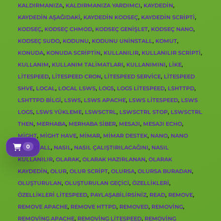
KALDIRMANIZA
,
KALDIRMANIZA YARDIMCI
,
KAYDEDIN
,
KAYDEDIN AŞAĞIDAKI
,
KAYDEDIN KODSEÇ
,
KAYDEDIN SCRIPTI
,
KODSEÇ
,
KODSEÇ CHMOD
,
KODSEÇ GENIŞLET
,
KODSEÇ NANO
,
KODSEÇ SUDO
,
KODUNU
,
KODUNU UNINSTALL
,
KOMUT
,
KONUDA
,
KONUDA SCRIPTIN
,
KULLANILIR
,
KULLANILIR SCRIPTI
,
KULLANIM
,
KULLANIM TALIMATLARI
,
KULLANIMINI
,
LIKE
,
LITESPEED
,
LITESPEED CRON
,
LITESPEED SERVICE
,
LITESPEED
SHVE
,
LOCAL
,
LOCAL LSWS
,
LOGS
,
LOGS LITESPEED
,
LSHTTPD
,
LSHTTPD BILGI
,
LSWS
,
LSWS APACHE
,
LSWS LITESPEED
,
LSWS
LOGS
,
LSWS YÜKLEME
,
LSWSCTRL
,
LSWSCTRL STOP
,
LSWSCTRL
THEN
,
MERHABA
,
MERHABA SIBER
,
MESAJI
,
MESAJI ECHO
,
MIGHT
,
MIGHT HAVE
,
MIMAR
,
MIMAR DESTEK
,
NANO
,
NANO
0
UNINSTALL
,
NASIL
,
NASIL ÇALIŞTIRILACAĞINI
,
NASIL
Sepetim
KULLANILIR
,
OLARAK
,
OLARAK HAZIRLANAN
,
OLARAK
KAYDEDIN
,
OLUR
,
OLUR SCRIPT
,
OLURSA
,
OLURSA BURADAN
,
OLUŞTURULAN
,
OLUŞTURULAN GEÇICI
,
ÖZELLIKLERI
,
ÖZELLIKLERI LITESPEED
,
PAYLAŞABILIRSINIZ
,
READ
,
REMOVE
,
REMOVE APACHE
,
REMOVE HTTPD
,
REMOVED
,
REMOVING
,
REMOVING APACHE
,
REMOVING LITESPEED
,
REMOVING