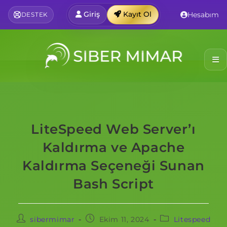
Giriş
Kayıt Ol
Hesabım
DESTEK
LiteSpeed Web Server’ı
Kaldırma ve Apache
Kaldırma Seçeneği Sunan
Bash Script
sibermimar
Ekim 11, 2024
Litespeed