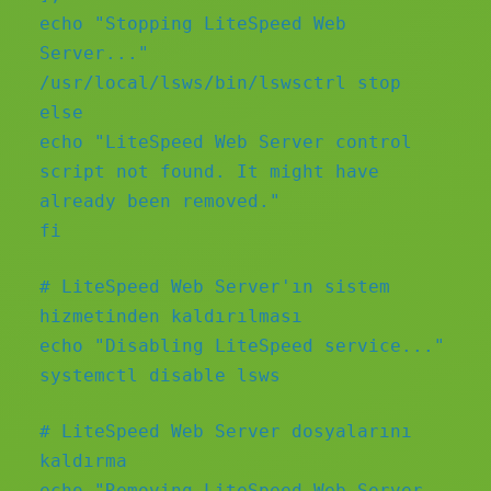
echo "Stopping LiteSpeed Web
Server..."
/usr/local/lsws/bin/lswsctrl stop
else
echo "LiteSpeed Web Server control
script not found. It might have
already been removed."
fi
# LiteSpeed Web Server'ın sistem
hizmetinden kaldırılması
echo "Disabling LiteSpeed service..."
systemctl disable lsws
# LiteSpeed Web Server dosyalarını
kaldırma
echo "Removing LiteSpeed Web Server