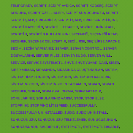
TEMPORARY
,
SCRIPT
,
SCRIPT AYRICA
,
SCRIPT KODSEÇ
,
SCRIPT
KODUNU
,
SCRIPT ÖZELLIKLERI
,
SCRIPT SUNUCUNUZU
,
SCRIPTI
,
SCRIPTI ÇALIŞTIRILABILIR
,
SCRIPTI ÇALIŞTIRIN
,
SCRIPTI IÇINE
,
SCRIPTI KAYDEDIN
,
SCRIPTI LITESPEED
,
SCRIPTI UNINSTALL
,
SCRIPTIN
,
SCRIPTIN KULLANIMINI
,
SEÇENEĞI
,
SEÇENEĞI READ
,
SEÇENEK
,
SEÇENEK GELECEKTIR
,
SEÇILIRSE
,
SEÇILIRSE APACHE
,
SEÇIM
,
SEÇIM YAPMANIZ
,
SERVER
,
SERVER CONTROL
,
SERVER
DOSYALARINI
,
SERVER FILES
,
SERVER SUDO
,
SERVER WILL
,
SERVICE
,
SERVICE SYSTEMCTL
,
SHVE
,
SHVE YUKARIDAKI
,
SIBER
,
SIBER MIMAR
,
SIRASINDA
,
SIRASINDA OLUŞTURULAN
,
SISTEM
,
SISTEM HIZMETINDEN
,
SISTEMDEN
,
SISTEMDEN KALDIRIR
,
SISTEMINIZDEN
,
SISTEMINIZDEN TAMAMEN
,
SORAN
,
SORAN
SEÇENEK
,
SORAR
,
SORAR KALDIRMA
,
SORMAKTADIR
,
SORULARINIZ
,
SORULARINIZ VARSA
,
STOP
,
STOP ELSE
,
STOPPING
,
STOPPING LITESPEED
,
SUCCESSFULLY
,
SUCCESSFULLY UNINSTALLED
,
SUDO
,
SUDO UNINSTALL
,
SUNUCUNUZU
,
SUNUCUNUZU TEMIZLEMEK
,
SUNUCUSUNUN
,
SUNUCUSUNUN KALDIRILIP
,
SYSTEMCTL
,
SYSTEMCTL DISABLE
,