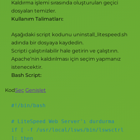
Kaldırma işlemi sırasında oluşturulan geçici
dosyaları temizler.
Kullanım Talimatları:
Aşağıdaki script kodunu uninstall_litespeed.sh
adında bir dosyaya kaydedin.
Scripti çalıştırılabilir hale getirin ve çalıştırın.
Apache’nin kaldırılması için seçim yapmanız
istenecektir.
Bash Script:
Kod
Seç
Genişlet
#!/bin/bash
# LiteSpeed Web Server'ı durdurma
if [ -f /usr/local/lsws/bin/lswsctrl
]; then