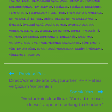
TALIMATLARI
,
TALIMATLARI AŞAĞIDAKI
,
TAMAMEN
,
TAMAMEN
KALDIRMANIZA
,
TEMIZLEMEK
,
TEMIZLER
,
TEMIZLER KULLANIM
,
TEMPORARY
,
TEMPORARY FILES
,
THEN
,
THEN ECHO
,
UNINSTALL
,
UNINSTALL LITESPEED
,
UNINSTALLED
,
UNINSTALLED NASIL
,
ÜYELERI
,
ÜYELERI AŞAĞIDAKI
,
UYUMLU
,
UYUMLU OLARAK
,
VARSA
,
WELL
,
WILL
,
WOULD
,
YAPIŞTIRIN
,
YAPIŞTIRIN SCRIPTI
,
YAPMAK
,
YAPMANIZ
,
YAPMANIZ ISTENECEKTIR
,
YARDIMCI
,
YARDIMCI OLUR
,
YERINDE
,
YERINDE KALACAKTIR
,
YÖNTEMDIR
,
YÖNTEMDIR EĞER
,
YUKARIDAKI
,
YUKARIDAKI SCRIPTI
,
YÜKLEME
,
YÜKLEME SIRASINDA
Previous Post
DirectAdmin’de Site Oluştururken PHP Hatası
ve Çözüm Yöntemleri
Sonraki Yazı
Directadmin cloudlinux “Your admin user
doesn’t appear to belong to clsudoer”