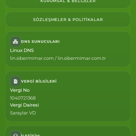
KURUMSAL & BELGELER
SÖZLEŞMELER & POLITIKALAR
DNS SUNUCULARI
Linux DNS
lin.sibermimar.com / lin.sibermimar.com.tr
VERGI BILGILERI
Vergi No
1040721368
Vergi Dairesi
Saraylar VD
İLETIŞIM