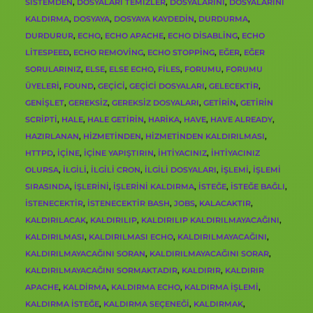
SISTEMDEN
,
DOSYALARI TEMIZLER
,
DOSYALARINI
,
DOSYALARINI
KALDIRMA
,
DOSYAYA
,
DOSYAYA KAYDEDIN
,
DURDURMA
,
DURDURUR
,
ECHO
,
ECHO APACHE
,
ECHO DISABLING
,
ECHO
LITESPEED
,
ECHO REMOVING
,
ECHO STOPPING
,
EĞER
,
EĞER
SORULARINIZ
,
ELSE
,
ELSE ECHO
,
FILES
,
FORUMU
,
FORUMU
ÜYELERI
,
FOUND
,
GEÇICI
,
GEÇICI DOSYALARI
,
GELECEKTIR
,
GENIŞLET
,
GEREKSIZ
,
GEREKSIZ DOSYALARI
,
GETIRIN
,
GETIRIN
SCRIPTI
,
HALE
,
HALE GETIRIN
,
HARIKA
,
HAVE
,
HAVE ALREADY
,
HAZIRLANAN
,
HIZMETINDEN
,
HIZMETINDEN KALDIRILMASI
,
HTTPD
,
IÇINE
,
IÇINE YAPIŞTIRIN
,
IHTIYACINIZ
,
IHTIYACINIZ
OLURSA
,
ILGILI
,
ILGILI CRON
,
ILGILI DOSYALARI
,
IŞLEMI
,
IŞLEMI
SIRASINDA
,
IŞLERINI
,
IŞLERINI KALDIRMA
,
ISTEĞE
,
ISTEĞE BAĞLI
,
ISTENECEKTIR
,
ISTENECEKTIR BASH
,
JOBS
,
KALACAKTIR
,
KALDIRILACAK
,
KALDIRILIP
,
KALDIRILIP KALDIRILMAYACAĞINI
,
KALDIRILMASI
,
KALDIRILMASI ECHO
,
KALDIRILMAYACAĞINI
,
KALDIRILMAYACAĞINI SORAN
,
KALDIRILMAYACAĞINI SORAR
,
KALDIRILMAYACAĞINI SORMAKTADIR
,
KALDIRIR
,
KALDIRIR
APACHE
,
KALDIRMA
,
KALDIRMA ECHO
,
KALDIRMA IŞLEMI
,
KALDIRMA ISTEĞE
,
KALDIRMA SEÇENEĞI
,
KALDIRMAK
,