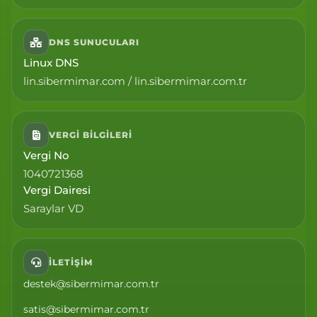
DNS SUNUCULARI
Linux DNS
lin.sibermimar.com / lin.sibermimar.com.tr
VERGI BILGILERI
Vergi No
1040721368
Vergi Dairesi
Saraylar VD
İLETIŞIM
destek@sibermimar.com.tr
satis@sibermimar.com.tr