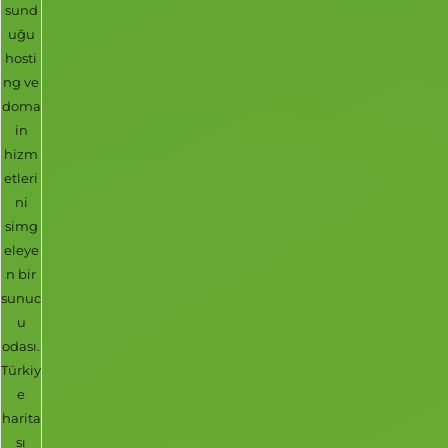
sund
uğu
hosti
ng ve
doma
in
hizm
etleri
ni
simg
eleye
n bir
sunuc
u
odası.
Türkiy
e
harita
sı