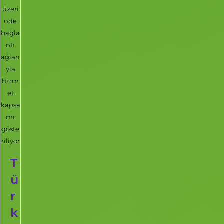
üzeri
nde
bağla
ntı
ağları
yla
hizm
et
kapsa
mı
göste
riliyor
T
ü
r
k