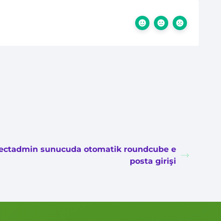
rectadmin sunucuda otomatik roundcube e
posta girişi