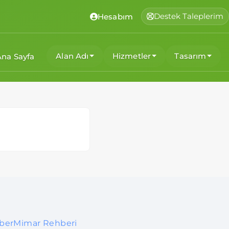
Destek Taleplerim
Hesabım
Alan Adı
Hizmetler
Tasarım
Ana Sayfa
iberMimar Rehberi