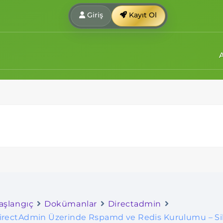
Giriş
Kayıt Ol
aşlangıç
Dokümanlar
Directadmin
irectAdmin Üzerinde Rspamd ve Redis Kurulumu – S