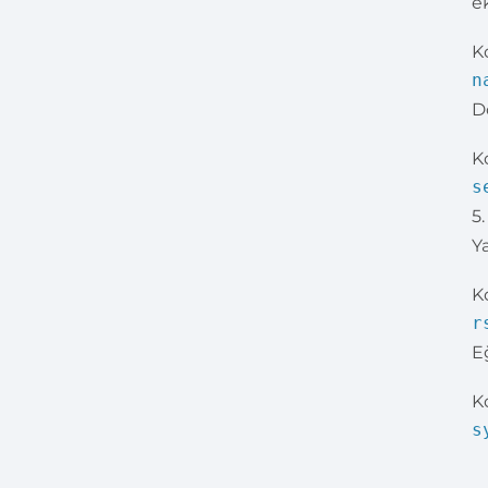
e
K
n
D
K
s
5
Y
K
r
E
K
s