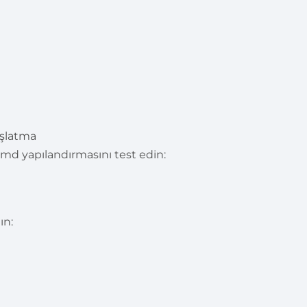
aşlatma
d yapılandırmasını test edin:
ın: