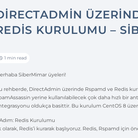
DIRECTADMIN ÜZERIN
REDIS KURULUMU – SI
1 min read
erhaba SiberMimar üyeleri!
u rehberde, DirectAdmin üzerinde Rspamd ve Redis ku
pamAssassin yerine kullanılabilecek çok daha hızlı bir an
ntegrasyonu oldukça basittir. Bu kurulum CentOS 8 üzerin
. Adım: Redis Kurulumu
lk olarak, Redis’i kurarak başlıyoruz. Redis, Rspamd için ö