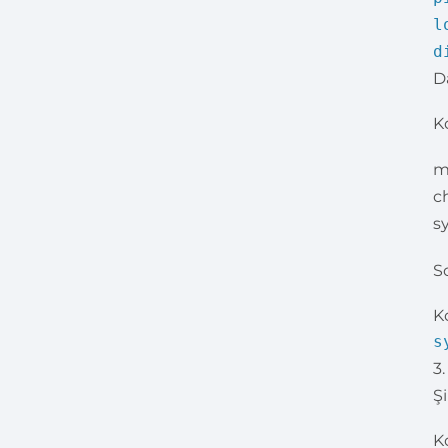
l
d
Da
K
m
c
s
So
K
s
3
Ş
K