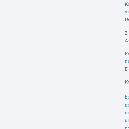
K
y
R
2
A
K
n
D
K
b
p
u
u
p