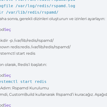
ogfile /var/log/redis/rspamd.log
ir /var/lib/redis/rspamd/
ha sonra, gerekli dizinleri oluşturun ve izinleri ayarlayın:
od
Seç
kdir -p /var/lib/redis/rspamd/
hown redis:redis /var/lib/redis/rspamd/
ystemctl start redis
n olarak, Redis’i başlatın:
od
Seç
ystemctl start redis
. Adım: Rspamd Kurulumu
imdi, CustomBuild kullanarak Rspamd’i kuracağız. Aşağıda
od
Seç