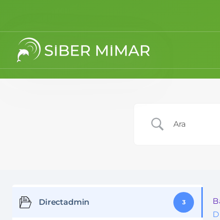
B
Directadmin
3
D