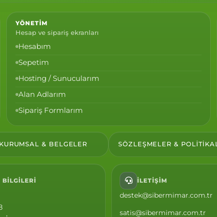
YÖNETIM
Hesap ve sipariş ekranları
Hesabım
Sepetim
Hosting / Sunucularım
Alan Adlarım
Sipariş Formlarım
KURUMSAL & BELGELER
SÖZLEŞMELER & POLITIKA
 BILGILERI
İLETIŞIM
destek@sibermimar.com.tr
8
satis@sibermimar.com.tr