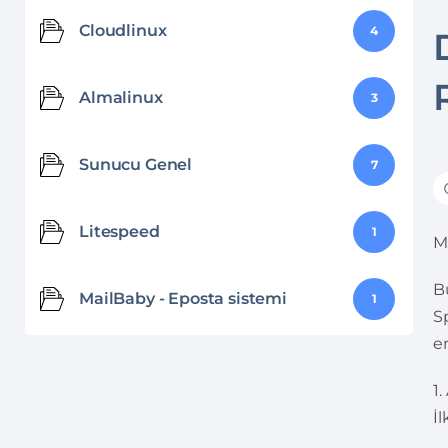
Cloudlinux
4
Almalinux
3
Sunucu Genel
7
Litespeed
1
M
B
MailBaby - Eposta sistemi
1
S
e
1
İ