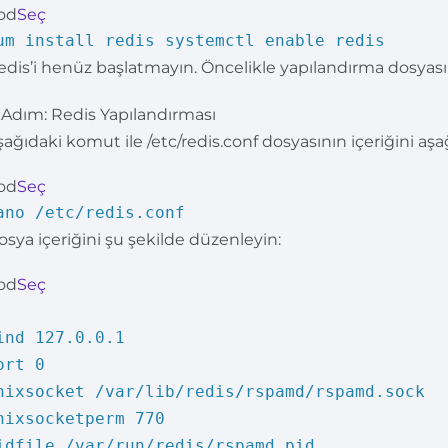
od
Seç
um install redis systemctl enable redis
edis’i henüz başlatmayın. Öncelikle yapılandırma dosyas
. Adım: Redis Yapılandırması
şağıdaki komut ile /etc/redis.conf dosyasının içeriğini aşağ
od
Seç
ano /etc/redis.conf
osya içeriğini şu şekilde düzenleyin:
od
Seç
ind 127.0.0.1
ort 0
nixsocket /var/lib/redis/rspamd/rspamd.sock
nixsocketperm 770
idfile /var/run/redis/rspamd.pid