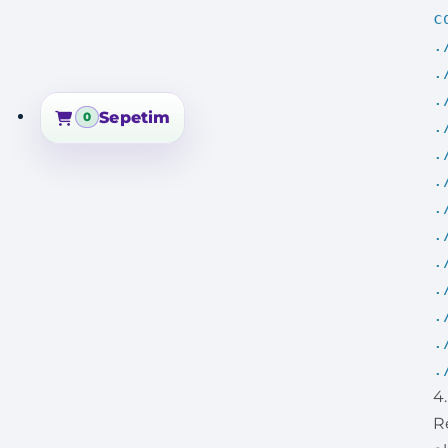
c
.
.
.
Sepetim
0
.
Sepetim
.
.
.
.
.
.
.
.
.
4
R