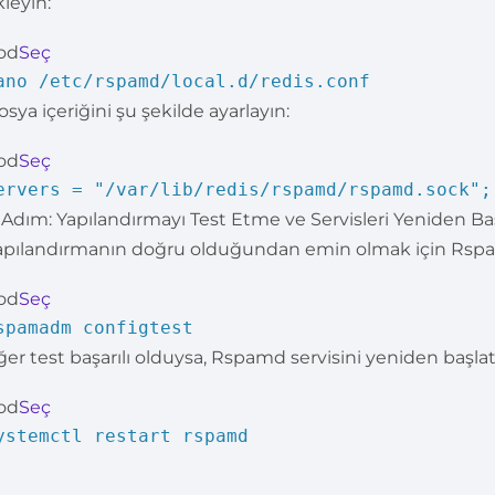
kleyin:
od
Seç
ano /etc/rspamd/local.d/redis.conf
osya içeriğini şu şekilde ayarlayın:
od
Seç
ervers = "/var/lib/redis/rspamd/rspamd.sock";
. Adım: Yapılandırmayı Test Etme ve Servisleri Yeniden B
apılandırmanın doğru olduğundan emin olmak için Rspam
od
Seç
spamadm configtest
ğer test başarılı olduysa, Rspamd servisini yeniden başlat
od
Seç
ystemctl restart rspamd