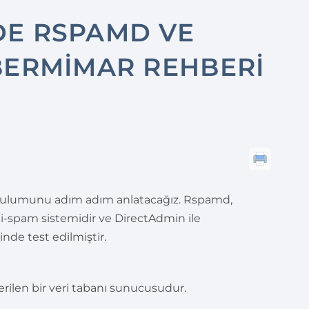
DE RSPAMD VE
BERMIMAR REHBERI
rulumunu adım adım anlatacağız. Rspamd,
ti-spam sistemidir ve DirectAdmin ile
de test edilmiştir.
nerilen bir veri tabanı sunucusudur.