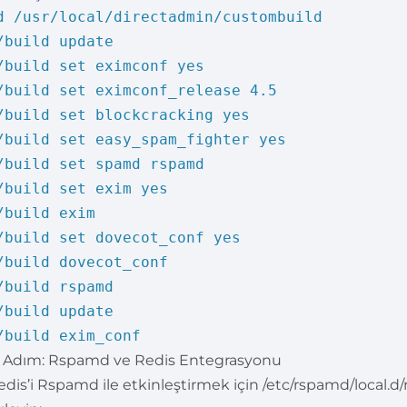
d /usr/local/directadmin/custombuild
/build update
/build set eximconf yes
/build set eximconf_release 4.5
/build set blockcracking yes
/build set easy_spam_fighter yes
/build set spamd rspamd
/build set exim yes
/build exim
/build set dovecot_conf yes
/build dovecot_conf
/build rspamd
/build update
/build exim_conf
. Adım: Rspamd ve Redis Entegrasyonu
edis’i Rspamd ile etkinleştirmek için /etc/rspamd/local.d/r