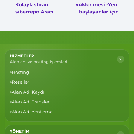
Kolaylaştıran
yüklenmesi -Yeni
siberrepo Aracı
başlayanlar için
HIZMETLER
+
Alan adı ve hosting işlemleri
Hosting
Reseller
Alan Adı Kaydı
Alan Adı Transfer
Alan Adı Yenileme
YÖNETIM