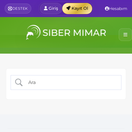
Giriş
Kayıt Ol
Hesabım
DESTEK