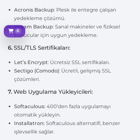
Acronis Backup
: Plesk ile entegre çalışan
yedekleme çözümü.
Veeam Backup
: Sanal makineler ve fiziksel
0
Sepetim
sunucular için uygun yedekleme.
6.
SSL/TLS Sertifikaları:
Let’s Encrypt
: Ücretsiz SSL sertifikaları.
Sectigo (Comodo)
: Ücretli, gelişmiş SSL
çözümleri.
7.
Web Uygulama Yükleyicileri:
Softaculous:
400’den fazla uygulamayı
otomatik yükleyin.
Installatron:
Softaculous alternatifi, benzer
işlevsellik sağlar.