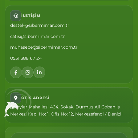
İLETIŞIM
destek@sibermimar.com.tr
satis@sibermimar.com.tr
muhasebe@sibermimar.com.tr
0551 388 67 24
OFIS ADRESI
Saraylar Mahallesi 464. Sokak, Durmuş Ali Çoban İş
Merkezi Kapı No: 1, Ofis No: 12, Merkezefendi / Denizli