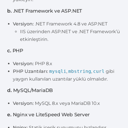
b.
.NET Framework ve ASP.NET
Versiyon:
.NET Framework 4.8 ve ASP.NET
IIS üzerinden ASP.NET ve .NET Framework’ü
etkinleştirin.
c.
PHP
Versiyon:
PHP 8.x
PHP Uzantıları:
mysqli
,
mbstring
,
curl
gibi
yaygın kullanılan uzantılar yüklü olmalıdır.
d.
MySQL/MariaDB
Versiyon:
MySQL 8.x veya MariaDB 10.x
e.
Nginx ve LiteSpeed Web Server
Nginx:
Statik içerik sunumunu hızlandırır.