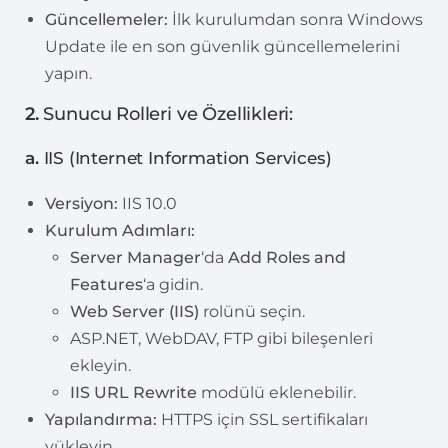
Güncellemeler:
İlk kurulumdan sonra Windows
Update ile en son güvenlik güncellemelerini
yapın.
2.
Sunucu Rolleri ve Özellikleri:
a.
IIS (Internet Information Services)
Versiyon:
IIS 10.0
Kurulum Adımları:
Server Manager
‘da
Add Roles and
Features
‘a gidin.
Web Server (IIS)
rolünü seçin.
ASP.NET, WebDAV, FTP gibi bileşenleri
ekleyin.
IIS URL Rewrite
modülü eklenebilir.
Yapılandırma:
HTTPS için SSL sertifikaları
yükleyin.