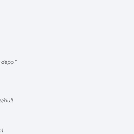
 depo.”
v/null
o)