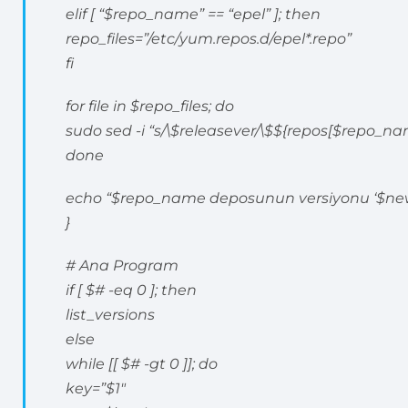
elif [ “$repo_name” == “epel” ]; then
repo_files=”/etc/yum.repos.d/epel*.repo”
fi
for file in $repo_files; do
sudo sed -i “s/\$releasever/\$${repos[$repo_name
done
echo “$repo_name deposunun versiyonu ‘$new_
}
# Ana Program
if [ $# -eq 0 ]; then
list_versions
else
while [[ $# -gt 0 ]]; do
key=”$1″