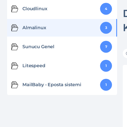
Cloudlinux
4
Almalinux
3
Sunucu Genel
7
Litespeed
1
MailBaby - Eposta sistemi
1