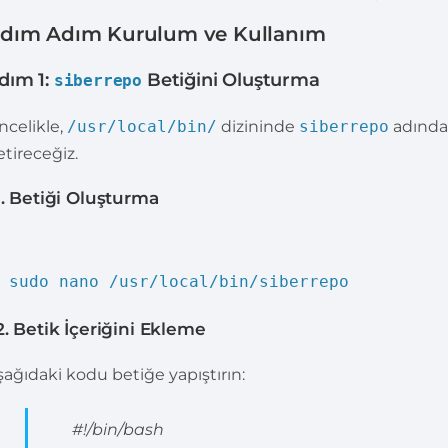
dım Adım Kurulum ve Kullanım
dım 1:
Betiğini Oluşturma
siberrepo
ncelikle,
/usr/local/bin/
dizininde
siberrepo
adında b
etireceğiz.
.1. Betiği Oluşturma
sudo nano /usr/local/bin/siberrepo
.2. Betik İçeriğini Ekleme
şağıdaki kodu betiğe yapıştırın:
#!/bin/bash