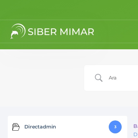
B
Directadmin
3
D