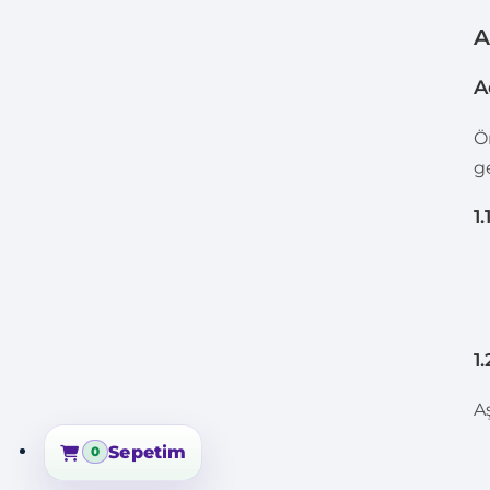
A
A
Ö
g
1
1
A
Sepetim
0
Sepetim