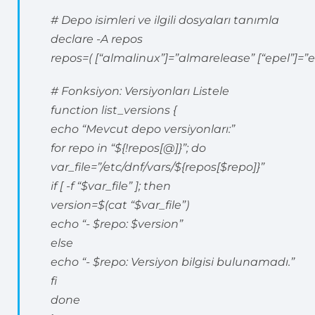
# Depo isimleri ve ilgili dosyaları tanımla
declare -A repos
repos=( [“almalinux”]=”almarelease” [“epel”]=”e
# Fonksiyon: Versiyonları Listele
function list_versions {
echo “Mevcut depo versiyonları:”
for repo in “${!repos[@]}”; do
var_file=”/etc/dnf/vars/${repos[$repo]}”
if [ -f “$var_file” ]; then
version=$(cat “$var_file”)
echo “- $repo: $version”
else
echo “- $repo: Versiyon bilgisi bulunamadı.”
fi
done