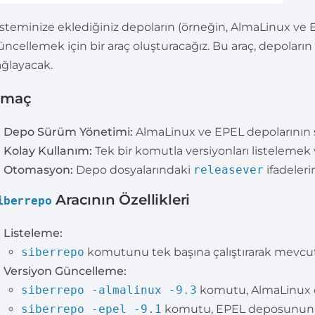
isteminize eklediğiniz depoların (örneğin, AlmaLinux v
üncellemek için bir araç oluşturacağız. Bu araç, depoların
ağlayacak.
maç
Depo Sürüm Yönetimi:
AlmaLinux ve EPEL depolarının 
Kolay Kullanım:
Tek bir komutla versiyonları listeleme
Otomasyon:
Depo dosyalarındaki
releasever
ifadeler
Aracının Özellikleri
iberrepo
Listeleme:
siberrepo
komutunu tek başına çalıştırarak mevcut ve
Versiyon Güncelleme:
siberrepo -almalinux -9.3
komutu, AlmaLinux
siberrepo -epel -9.1
komutu, EPEL deposunun