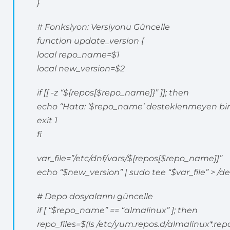
}
# Fonksiyon: Versiyonu Güncelle
function update_version {
local repo_name=$1
local new_version=$2
if [[ -z “${repos[$repo_name]}” ]]; then
echo “Hata: ‘$repo_name’ desteklenmeyen bir
exit 1
fi
var_file=”/etc/dnf/vars/${repos[$repo_name]}”
echo “$new_version” | sudo tee “$var_file” > /de
# Depo dosyalarını güncelle
if [ “$repo_name” == “almalinux” ]; then
repo_files=$(ls /etc/yum.repos.d/almalinux*.rep