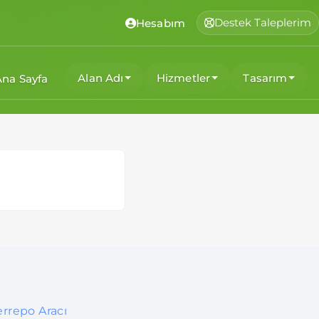
Destek Taleplerim
Hesabım
Alan Adı
Hizmetler
Tasarım
Ana Sayfa
errepo Aracı