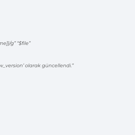
]}/g” “$file”
version’ olarak güncellendi.”