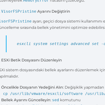
üzenleyerek
MemoryError
hatasını çözeceğiz.
VisorFSPristine
Ayarını Değiştirin
isorFSPristine
ayarı, geçici dosya sistemi kullanımını e
üncelleme sırasında bellek yönetimini optimize edebilirsi
esxcli system settings advanced
set
-o
ESXi Betik Dosyasını Düzenleyin
SXi sistem dosyasındaki bellek ayarlarını düzenlemek iç
pılmalıdır.
Öncelikle Dosyanın Yedeğini Alın
: Değişiklik yapmadan
cp
/usr/lib/vmware/esxcli/software /usr/lib
Bellek Ayarını Güncelleyin
:
sed
komutunu