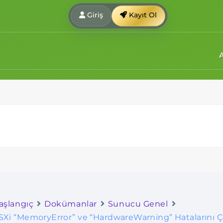
Giriş
Kayıt Ol
aşlangıç
Dokümanlar
Sunucu Genel
SXi “MemoryError” ve “HardwareWarning” Hatalarını 