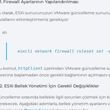
.1. Firewall Ayarlarının Yapılandırılması
lk olarak, ESXi sunucunuzun VMware güncelleme sunucula
urallarını etkinleştirmeniz gerekiyor:
sh
esxcli network firewall ruleset
set
-
u komut,
httpClient
üzerinden VMware güncelleme sun
ürecine başlamadan önce gerekli bağlantının açılmasını s
.2. ESXi Bellek Yönetimi İçin Gerekli Değişiklikler
üncelleme sırasında bellekle ilgili sorunları çözmek içi
erekecek. Aşağıdaki adımlarla, bellek yönetim ayarlarını 