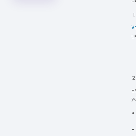
d
V
g
E
ya