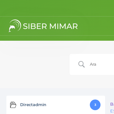
B
Directadmin
3
E