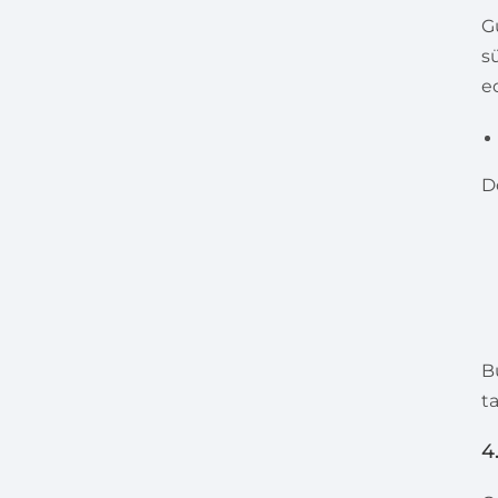
G
s
e
D
B
t
4