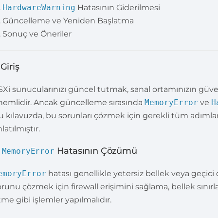
HardwareWarning
Hatasının Giderilmesi
Güncelleme ve Yeniden Başlatma
Sonuç ve Öneriler
 Giriş
SXi sunucularınızı güncel tutmak, sanal ortamınızın güve
nemlidir. Ancak güncelleme sırasında
MemoryError
ve
H
u kılavuzda, bu sorunları çözmek için gerekli tüm adımlar 
latılmıştır.
.
Hatasının Çözümü
MemoryError
emoryError
hatası genellikle yetersiz bellek veya geçici 
orunu çözmek için firewall erişimini sağlama, bellek sınır
tme gibi işlemler yapılmalıdır.