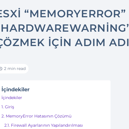
ESXI “MEMORYERROR”
“HARDWAREWARNING”
ÇÖZMEK IÇIN ADIM AD
2 min read
İçindekiler
İçindekiler
1. Giriş
2. MemoryError Hatasının Çözümü
2.1. Firewall Ayarlarının Yapılandırılması