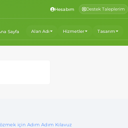
Destek Taleplerim
Hesabım
Alan Adı
Hizmetler
Tasarım
Ana Sayfa
Çözmek için Adım Adım Kılavuz