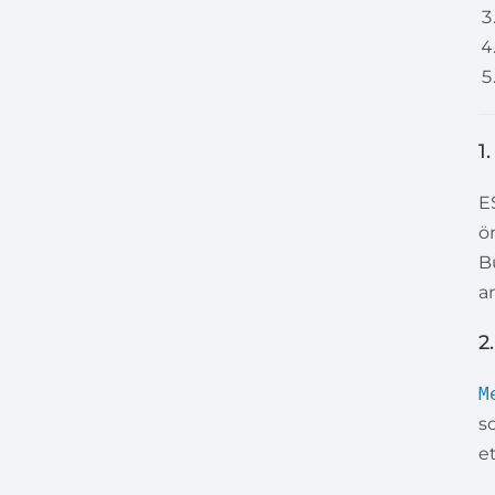
1.
E
ö
B
an
2
M
s
e