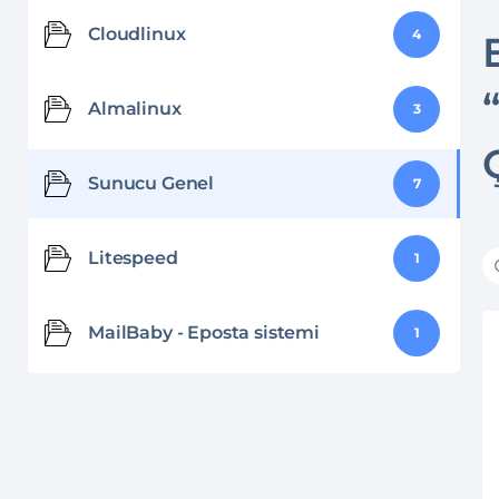
Cloudlinux
4
Almalinux
3
Sunucu Genel
7
Litespeed
1
MailBaby - Eposta sistemi
1