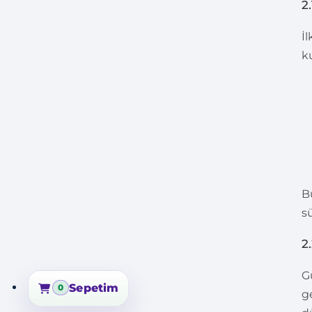
2
İ
k
B
s
2
G
Sepetim
0
g
Sepetim