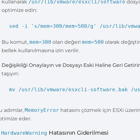
kullanarak
/usr/lib/vmware/esxcli/software
dosy
optimize edin:
sed -i
's/mem=300/mem=500/g'
/usr/lib/vmwa
Bu komut,
mem=300
olan değeri
mem=500
olarak değişti
bellek kullanılmasına izin verilir.
Değişikliği Onaylayın ve Dosyayı Eski Haline Geri Getiri
taşıyın:
mv
/usr/lib/vmware/esxcli-software.bak /us
u adımlar,
MemoryError
hatasını çözmek için ESXi üzerin
ptimize eder.
.
Hatasının Giderilmesi
HardwareWarning