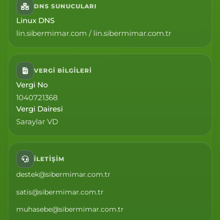
DNS SUNUCULARI
Linux DNS
lin.sibermimar.com / lin.sibermimar.com.tr
VERGI BILGILERI
Vergi No
1040721368
Vergi Dairesi
Saraylar VD
İLETIŞIM
destek@sibermimar.com.tr
satis@sibermimar.com.tr
muhasebe@sibermimar.com.tr