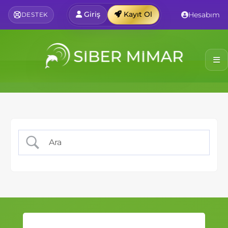
Giriş
Kayıt Ol
Hesabım
DESTEK